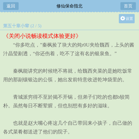
返回
修仙保命指北
首页
设置
第五十章小辈 (2 / 5)
关灯
《关闭小说畅读模式体验更好》
大
“你多吃点，”秦枫捡了块大的炖r0U夹给魏西，上头的酱
中
汁晶莹剔透，“你还伤着，吃不了这有名的银泉鱼。”
小
秦枫能讲究的时候绝不将就，给魏西夹菜的是她吃饭常
用的那副镶银边的公筷，她出发前特意收进乾坤袋里的。
青城派穷得不至於揭不开锅，但弟子们吃的也都b较简
朴。虽然每日不断荤腥，但也别想有多好的滋味。
也就是赵大嘴心疼这几个自己带回来小孩子，自己做的
各式菜肴都送进了他们的院子。