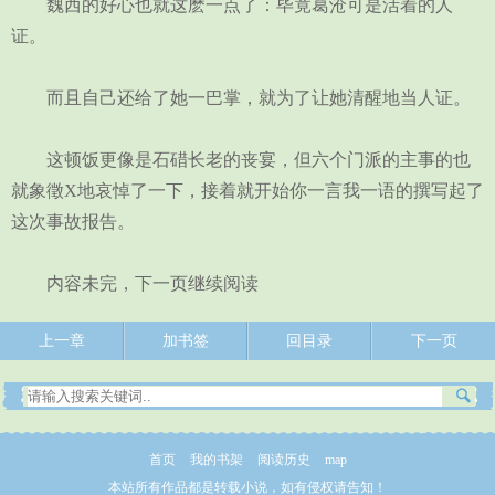
魏西的好心也就这麽一点了：毕竟葛沧可是活着的人
证。
而且自己还给了她一巴掌，就为了让她清醒地当人证。
这顿饭更像是石碏长老的丧宴，但六个门派的主事的也
就象徵X地哀悼了一下，接着就开始你一言我一语的撰写起了
这次事故报告。
内容未完，下一页继续阅读
上一章
加书签
回目录
下一页
首页
我的书架
阅读历史
map
本站所有作品都是转载小说，如有侵权请告知！