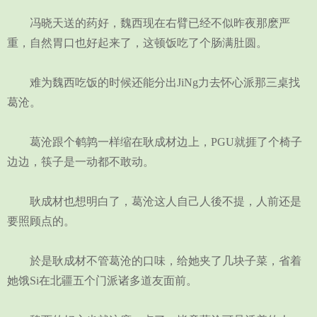
冯晓天送的药好，魏西现在右臂已经不似昨夜那麽严
重，自然胃口也好起来了，这顿饭吃了个肠满肚圆。
难为魏西吃饭的时候还能分出JiNg力去怀心派那三桌找
葛沧。
葛沧跟个鹌鹑一样缩在耿成材边上，PGU就捱了个椅子
边边，筷子是一动都不敢动。
耿成材也想明白了，葛沧这人自己人後不提，人前还是
要照顾点的。
於是耿成材不管葛沧的口味，给她夹了几块子菜，省着
她饿Si在北疆五个门派诸多道友面前。