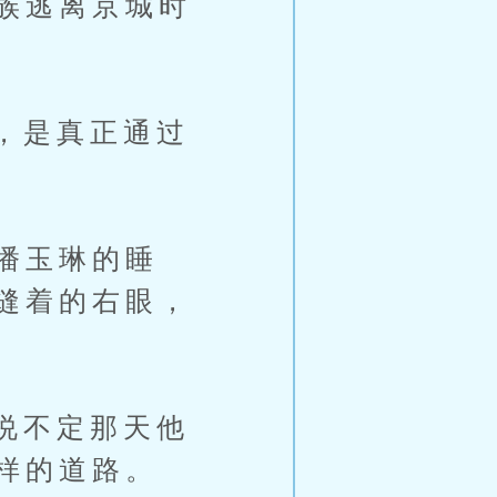
族逃离京城时
，是真正通过
潘玉琳的睡
缝着的右眼，
说不定那天他
样的道路。