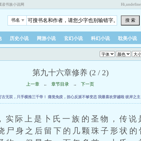
Hi,
undefin
藏读书族小说网
搜 索
书名
他
历史小说
网游小说
玄幻小说
科幻小说
耽美小说
第九十六章修养 (2 / 2)
上一章
章节目录
下一页
←
→
万古无双，只手横推三千帝！
痛觉免疫，担心反派不够变态
我最喜欢穿越啦
彼岸之
际上是卜氏一族的圣物，传说
烧尸身之后留下的几颗珠子形状的