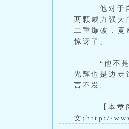
他对于自己
两颗威力强大
二重爆破，竟
惊讶了。
“他不是军
光辉也是边走
言不发。
【本章阅读
文;http://