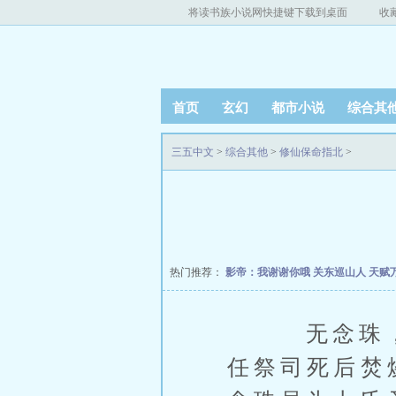
将读书族小说网快捷键下载到桌面
收
首页
玄幻
都市小说
综合其
三五中文
>
综合其他
>
修仙保命指北
>
热门推荐：
影帝：我谢谢你哦
关东巡山人
天赋
无念珠，实
任祭司死后焚