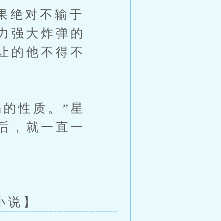
果绝对不输于
力强大炸弹的
让的他不得不
的性质。”星
后，就一直一
彩小说】