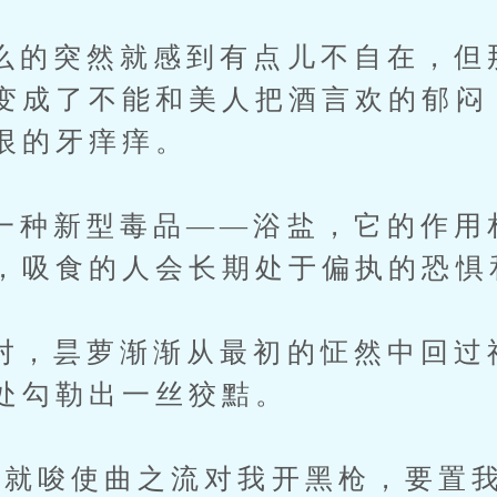
突然就感到有点儿不自在，但
变成了不能和美人把酒言欢的郁闷
恨的牙痒痒。
新型毒品——浴盐，它的作用
，吸食的人会长期处于偏执的恐惧
昙萝渐渐从最初的怔然中回过
处勾勒出一丝狡黠。
唆使曲之流对我开黑枪，要置我