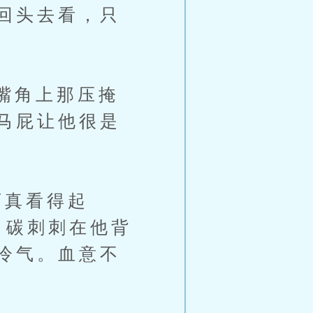
回头去看，只
嘴角上那压掩
马屁让他很是
真看得起
。碳刺刺在他背
冷气。血意不