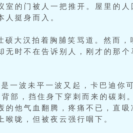
议室的门被人一把推开。屋里的人
本人挺身而入。
大汉拍着胸脯笑骂道。然而，
却无时不在告诉别人，刚才的那个
一波未平一波又起，卡巴迪你可
御背部，挡住身下穿刺而来的碳刺
轰的他气血翻腾，疼痛不已，直吸
上喉咙，但被夜云强行咽下。