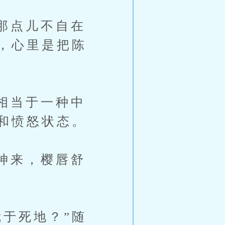
那点儿不自在
，心里是把陈
相当于一种中
和愤怒状态。
神来，樱唇舒
于死地？”随