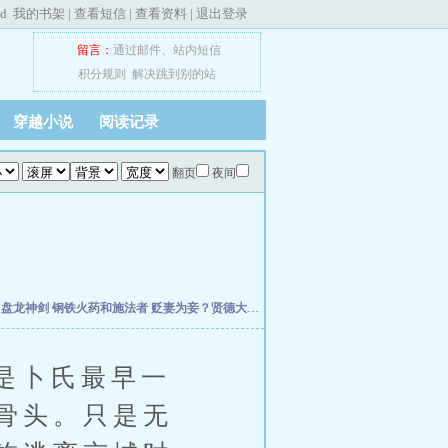
ed
我的书架
|
查看短信
|
查看资料
|
退出登录
留言：
通过邮件
、
站内短信
积分规则
解决跳到别的站
穿越小说
阅读记录
翻页
夜间
主
盘龙神剑
钢铁火药和施法者
贬妻为妾？贤德大妇她掀桌了
柯学：曹贼竟是我自己
天
是卜氏最早一
骨头。只是无