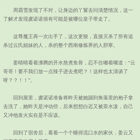
周霜雪发现了不对，让身边的丫鬟去问清楚情况，这一
了解才发现虞诺诺很有可能是被哪位皇子带走了。
这尊魔王再一次出手了，这次更狠，直接灭杀了所有追
杀过云氏姐妹的人，杀的整个西南修炼界的人胆寒。
姜晴晴看着沸腾的开水熬煮鱼骨，忍不住嘟着嘴道：“云
哥哥！要不我们放一点辣子进去煮吧？！这样也太清谈了
呀？？！！”。
回到屋里，虞诺诺准备将昨天被她踢到角落里的袍子拿
去洗了，她昨天是冲动些，后来想想白迟又被茶水泼，自己
又冲他发火实在是不应该。
回到了宿舍后，看着一个个睡得流口水的家伙，姜云又