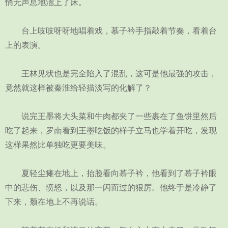
悄无声息地溜上了床。
台上吱吱呀呀地唱着戏，慕子衿手指敲着节奏，看着台
上的表演。
王林见状也是完全陷入了混乱，这可是他最强的攻击，
竟然就这样被秦淮给轻描淡写的化解了？
说完王墨将大头菜和牛肉都夹了一些裹在了鱼饼里然后
吃了起来，罗南看到王墨吃饭的样子立马也学着开吃，发现
这样果然比单独吃更要美味。
夏轻尘瘫在地上，抬脸看向慕子衿，他看到了慕子衿眼
中的悲伤、愤怒，以及那一闪而过的狠厉。他终于是冷静了
下来，颓在地上不再说话。