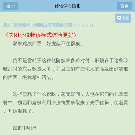
返回
修仙保命指北
首页
设置
第285章钱粮丰（感谢山河满怀的打赏！） (1 / 2)
关灯
《关闭小说畅读模式体验更好》
大
双拳难敌四手，好虎架不住群狼。
中
小
倒不是雪耗子这种低阶妖兽多难对付，麻烦在于这些吱
吱乱叫的东西数量太多，并且它们有些拟人的脸发出奸笑般
的声音，堪称精神污染。
这些雪耗子什么都吃，毫无疑问，人也在它们的儿童套
餐中。魏西和秦枫利用冰冻符咒争取来了先手优势，仗着灵
力开始溜耗子。
鼠群中明显