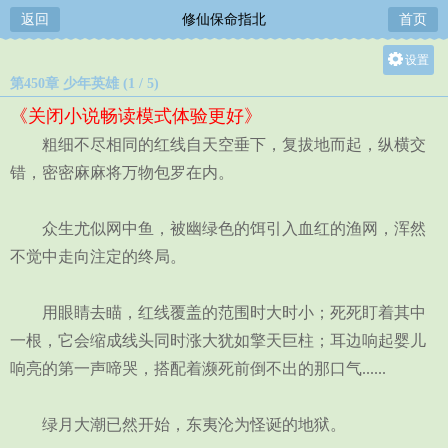
返回
修仙保命指北
首页
设置
第450章 少年英雄 (1 / 5)
关灯
《关闭小说畅读模式体验更好》
大
粗细不尽相同的红线自天空垂下，复拔地而起，纵横交
中
错，密密麻麻将万物包罗在内。
小
众生尤似网中鱼，被幽绿色的饵引入血红的渔网，浑然
不觉中走向注定的终局。
用眼睛去瞄，红线覆盖的范围时大时小；死死盯着其中
一根，它会缩成线头同时涨大犹如擎天巨柱；耳边响起婴儿
响亮的第一声啼哭，搭配着濒死前倒不出的那口气......
绿月大潮已然开始，东夷沦为怪诞的地狱。