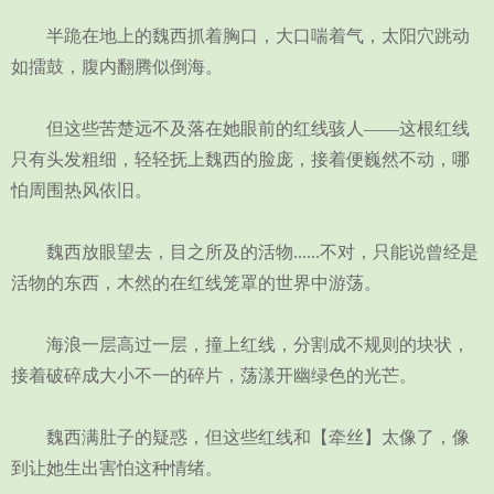
半跪在地上的魏西抓着胸口，大口喘着气，太阳穴跳动
如擂鼓，腹内翻腾似倒海。
但这些苦楚远不及落在她眼前的红线骇人——这根红线
只有头发粗细，轻轻抚上魏西的脸庞，接着便巍然不动，哪
怕周围热风依旧。
魏西放眼望去，目之所及的活物......不对，只能说曾经是
活物的东西，木然的在红线笼罩的世界中游荡。
海浪一层高过一层，撞上红线，分割成不规则的块状，
接着破碎成大小不一的碎片，荡漾开幽绿色的光芒。
魏西满肚子的疑惑，但这些红线和【牵丝】太像了，像
到让她生出害怕这种情绪。