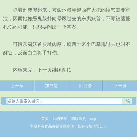
抓着刑架爬起来，被命运愚弄魏西有大把的愤怒需要宣
泄，因而她如恶鬼般扑向晕厥过去的东夷妖首，不顾被藤蔓
扎伤的可能，只想要问出一个答案。
可惜东夷妖首皮糙肉厚，魏西十来个巴掌甩过去也叫不
醒它，反而白白将手打伤。
内容未完，下一页继续阅读
上一章
加书签
回目录
下一页
首页
我的书架
阅读历史
map
本站所有作品都是转载小说，如有侵权请告知！