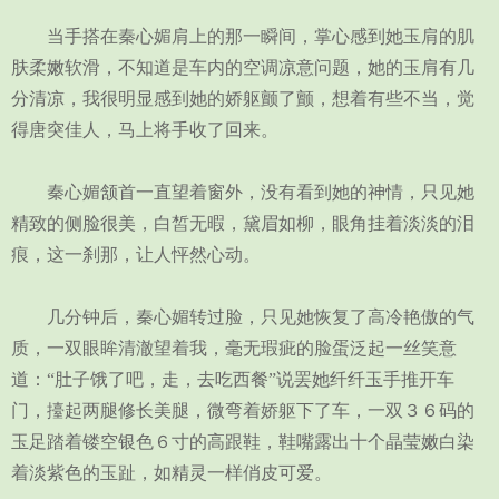
当手搭在秦心媚肩上的那一瞬间，掌心感到她玉肩的肌
肤柔嫩软滑，不知道是车内的空调凉意问题，她的玉肩有几
分清凉，我很明显感到她的娇躯颤了颤，想着有些不当，觉
得唐突佳人，马上将手收了回来。
秦心媚颔首一直望着窗外，没有看到她的神情，只见她
精致的侧脸很美，白皙无暇，黛眉如柳，眼角挂着淡淡的泪
痕，这一刹那，让人怦然心动。
几分钟后，秦心媚转过脸，只见她恢复了高冷艳傲的气
质，一双眼眸清澈望着我，毫无瑕疵的脸蛋泛起一丝笑意
道：“肚子饿了吧，走，去吃西餐”说罢她纤纤玉手推开车
门，擡起两腿修长美腿，微弯着娇躯下了车，一双３６码的
玉足踏着镂空银色６寸的高跟鞋，鞋嘴露出十个晶莹嫩白染
着淡紫色的玉趾，如精灵一样俏皮可爱。