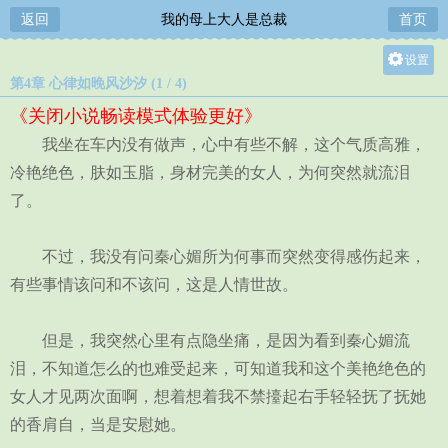
返回
我的母上大人是总裁
首页
设置
第4章 心律如晚风沙汐 (1 / 4)
关灯
《关闭小说畅读模式体验更好》
大
我坐在车内没有做声，心中有些不解，这个气质高雅，
中
冷艳绝色，肤如玉脂，身材完美的女人，为何突然就流泪
小
了。
不过，我没有问秦心媚所为何事而突然变得感伤起来，
有些事情该问和不该问，这是人情世故。
但是，我突然心里有点隐坐痛，是因为看到秦心媚流
泪，不知道怎么的也难受起来，可知道我和这个美艳绝色的
女人才见两次面啊，想着想着我不禁擡起右手轻轻抚了抚她
的香肩自，当是安慰她。