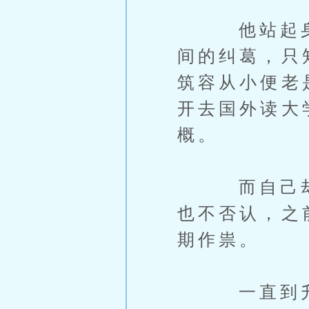
他站起身伸
间的纠葛，只
筑容从小便老
开去国外读大
概。
而自己却是
也不否认，之
期作祟。
一直到升上