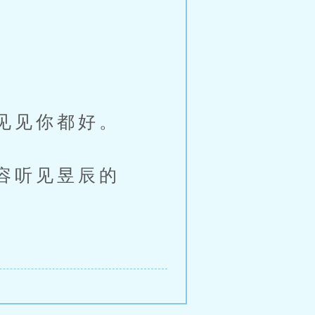
见见你都好。
容听见昱辰的