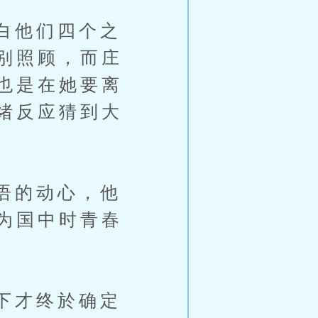
白他们四个之
别照顾，而庄
也是在她要离
绪反应猜到大
语的动心，他
为国中时青春
下才终於确定