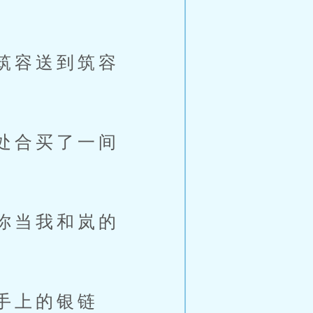
筑容送到筑容
处合买了一间
你当我和岚的
手上的银链