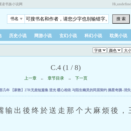
Hi,
undefin
藏读书族小说网
搜 索
书名
他
历史小说
网游小说
玄幻小说
科幻小说
耽美小说
C.4 (1 / 8)
上一章
章节目录
下一页
←
→
V那几年
【家教】27R无差短篇集
逆光
暖心相依
与陌生幽灵的同居契约
摘星奇蹟–消
出後终於送走那个大麻烦後，