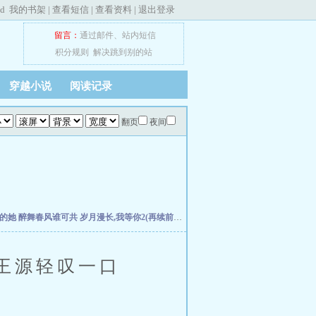
ed
我的书架
|
查看短信
|
查看资料
|
退出登录
留言：
通过邮件
、
站内短信
积分规则
解决跳到别的站
穿越小说
阅读记录
翻页
夜间
失的她
醉舞春风谁可共
岁月漫长,我等你2(再续前缘)
扭曲仙境-Welcome to the Villans w
王源轻叹一口