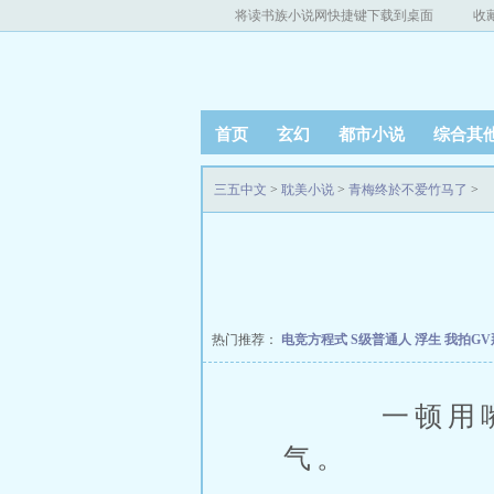
将读书族小说网快捷键下载到桌面
收
首页
玄幻
都市小说
综合其
三五中文
>
耽美小说
>
青梅终於不爱竹马了
>
热门推荐：
电竞方程式
S级普通人
浮生
我拍G
一顿用嘴输
气。