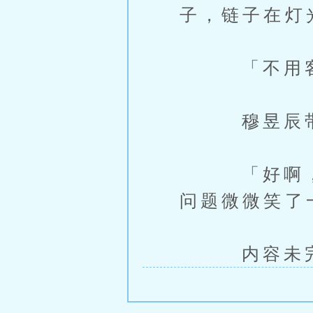
子，链子在灯
「不用客气
穆昱辰带着
「好啊，我
问题微微笑了
内容未完，