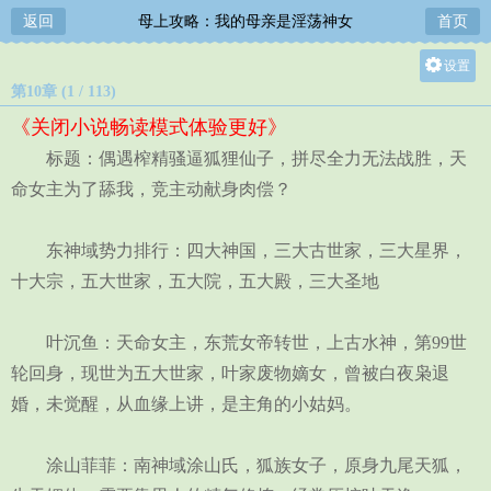
返回
母上攻略：我的母亲是淫荡神女
首页
设置
第10章 (1 / 113)
关灯
《关闭小说畅读模式体验更好》
大
标题：偶遇榨精骚逼狐狸仙子，拼尽全力无法战胜，天
中
命女主为了舔我，竞主动献身肉偿？
小
东神域势力排行：四大神国，三大古世家，三大星界，
十大宗，五大世家，五大院，五大殿，三大圣地
叶沉鱼：天命女主，东荒女帝转世，上古水神，第99世
轮回身，现世为五大世家，叶家废物嫡女，曾被白夜枭退
婚，未觉醒，从血缘上讲，是主角的小姑妈。
涂山菲菲：南神域涂山氏，狐族女子，原身九尾天狐，