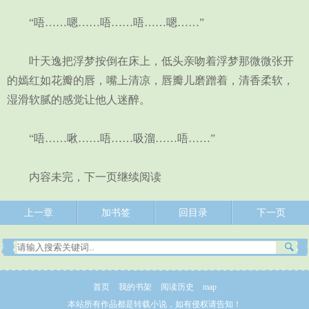
“唔……嗯……唔……唔……嗯……”
叶天逸把浮梦按倒在床上，低头亲吻着浮梦那微微张开
的嫣红如花瓣的唇，嘴上清凉，唇瓣儿磨蹭着，清香柔软，
湿滑软腻的感觉让他人迷醉。
“唔……啾……唔……吸溜……唔……”
内容未完，下一页继续阅读
上一章
加书签
回目录
下一页
首页
我的书架
阅读历史
map
本站所有作品都是转载小说，如有侵权请告知！