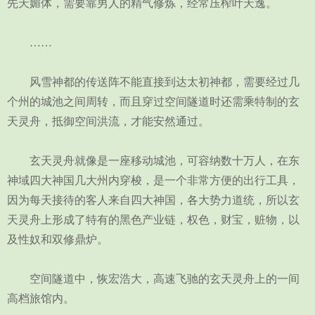
先天媚体，需要靠男人的精气修炼，经常压榨叶天逸。
……
风雪神都的传送阵不能直接到达太初神都，需要经过几
个州的城池之间周转，而且穿过空间隧道时还需乘特制的玄
天灵舟，抵御空间洪流，才能安然通过。
玄天灵舟就像是一座移动城池，可容纳数十万人，在东
神域四大神国几大州内穿梭，是一个非常方便的出行工具，
因为每天接待的客人来自四大神国，各大势力道统，所以玄
天灵舟上形成了特有的黑色产业链，权色，财宝，赃物，以
及性奴和双修鼎炉。
空间隧道中，恢宏浩大，高速飞驰的玄天灵舟上的一间
高档旅馆内。