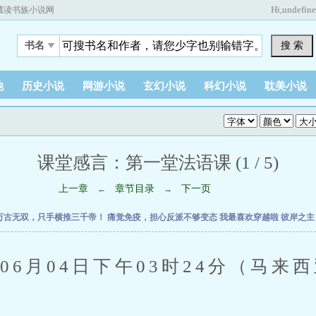
Hi,
undefin
藏读书族小说网
搜 索
书名
他
历史小说
网游小说
玄幻小说
科幻小说
耽美小说
课堂感言：第一堂法语课 (1 / 5)
上一章
章节目录
下一页
←
→
万古无双，只手横推三千帝！
痛觉免疫，担心反派不够变态
我最喜欢穿越啦
彼岸之
6月04日下午03时24分（马来