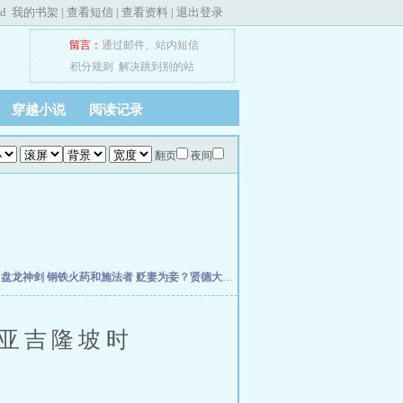
ed
我的书架
|
查看短信
|
查看资料
|
退出登录
留言：
通过邮件
、
站内短信
积分规则
解决跳到别的站
穿越小说
阅读记录
翻页
夜间
主
盘龙神剑
钢铁火药和施法者
贬妻为妾？贤德大妇她掀桌了
柯学：曹贼竟是我自己
天
西亚吉隆坡时