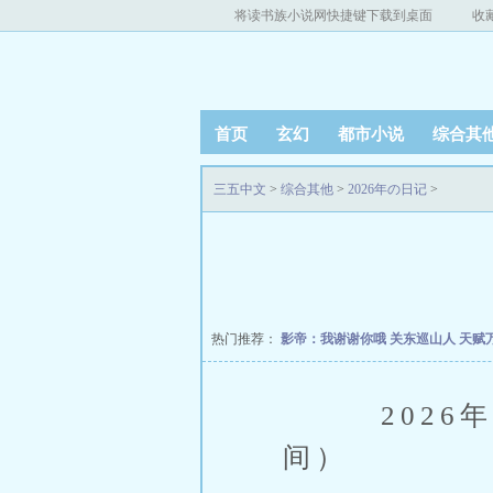
将读书族小说网快捷键下载到桌面
收
首页
玄幻
都市小说
综合其
三五中文
>
综合其他
>
2026年の日记
>
热门推荐：
影帝：我谢谢你哦
关东巡山人
天赋
2026年0
间）