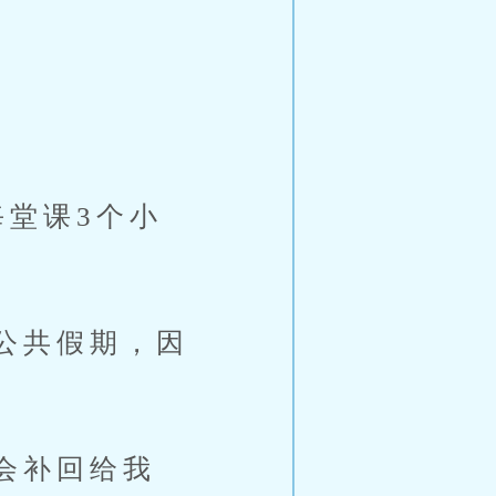
堂课3个小
公共假期，因
会补回给我