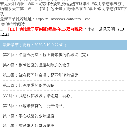
若见天明 #师生 #年上 #克制冷淡教授x热烈直球学生 #双向暗恋季云渡，
物理系大三第一名 ... 【BL】他比量子更纠缠(师生/年上/双向暗恋)TXT下
载
最新章节推荐地址：http://m.livobooks.com/info_7vb/
类似推荐阅读：
1、
【BL】他比量子更纠缠(师生/年上/双向暗恋)
/ 作者：若见天明 （19
12:21）
最新章节 ( 更新：2026/5/19 0:22:41 )
第21回：初雪办公室：拉上窗帘後的临界点（完）
第20回：副驾驶座的温度与除夕的饺子
第19回：绕在颈间的余温，是不能说的温柔
第17回：比冰更烫的临界破缺
第16回：我想和你谈谈，结论是「动心」
第15回：非厄米算符的「公开情书」
第14回：手心残留的少年温度
第13回：隔着毛衣的灵魂频率