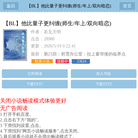
返回
【BL】他比量子更纠缠(师生/年上/双向暗恋)
首页
【BL】他比量子更纠缠(师生/年上/双向暗恋)
作者：若见天明
点击：28980
更新：2026/5/19 0:22:41
最新：
第21回：初雪办公室：拉上窗帘後的临界点
（完）
耽美小说
连载中
23624
立即阅读
加入书架
下载TXT1
下载TXT2
关闭小说畅读模式体验更好
无广告阅读
1.打开手机百度。
2.点击右下方“我的”。
3.下滑找到设置,点击。
4.下滑找到“网页小说畅读服务”,点击关闭。
5.最后观看小说就不会弹出畅读模式了。