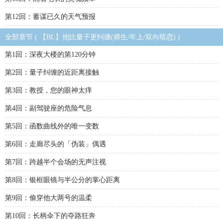
第12回：蓄谋已久的天气预报
全部章节 ( 【BL】他比量子更纠缠(师生/年上/双向暗恋) )
第1回：深夜大楼的第120分钟
第2回：量子纠缠的近距离接触
第3回：教授，您的眼神太痒
第4回：副驾驶座的危险气息
第5回：函数曲线外的唯一变数
第6回：走廊尽头的「伪装」偶遇
第7回：跨越半个会场的无声注视
第8回：银框眼镜与半公分的掌心距离
第9回：偷穿他大两号的温柔
第10回：长柄伞下的夺路狂奔