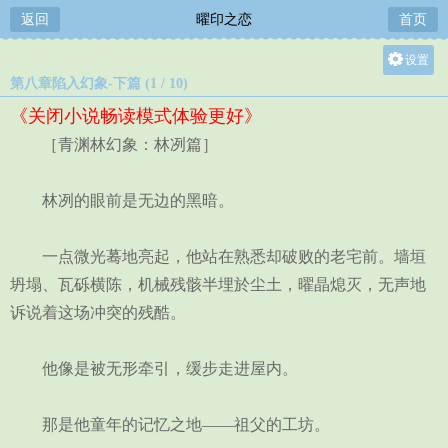
返回
曜印之恋
首页
设置
第八章陷入幻象-下篇 (1 / 10)
关灯
《关闭小说畅读模式体验更好》
大
［青渊林幻象：林冽篇］
中
小
林冽的眼前是无边的黑暗。
一点微光蓦地亮起，他站在熟悉却破败的老宅前。墙垣
坍塌、瓦砾横陈，机械残骸半埋於尘土，曜晶熄灭，无声地
诉说着这场冲突的残酷。
他像是被无形牵引，缓步走进屋内。
那是他童年的记忆之地——祖父的工坊。