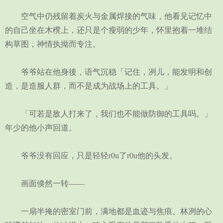
空气中仍残留着炭火与金属焊接的气味，他看见记忆中
的自己坐在木櫈上，还只是个瘦弱的少年，怀里抱着一堆结
构草图，神情执拗而专注。
爷爷站在他身後，语气沉稳「记住，冽儿，能发明和创
造，是造服人群，而不是成为战场上的工具。」
「可若是敌人打来了，我们也不能做防御的工具吗。」
年少的他小声回道。
爷爷没有回应，只是轻轻r0u了r0u他的头发。
画面倏然一转——
一扇半掩的密室门前，满地都是血迹与焦痕。林冽的心