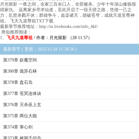
月光留影 一夜之间，全家三百余口人，全部被杀。少年十年深山修炼报
得家仇。 远离家乡寻求仙道，至此开启了一段天骄之路，凭借一己之
力，乱世杀戮不休；群雄争斗，血染诸天，踏破苍穹，成就天道至尊神
祖。 飞天九道尊祖TXT下载
最新章节推荐地址：http://m.livobooks.com/info_4kf/
类似推荐阅读：
1、
飞天九道尊祖
/ 作者：月光留影 （28 11:57）
最新章节 ( 更新：2025/11/28 11:58:26 )
第379章 妖魔空间
第380章 诡异石林
第378章 盘石岛
第377章 苍冥连体诀
第376章 灭杀巫上玄
第375章 两位大能
第374章 掌心剑
第373章 被困千仞岛