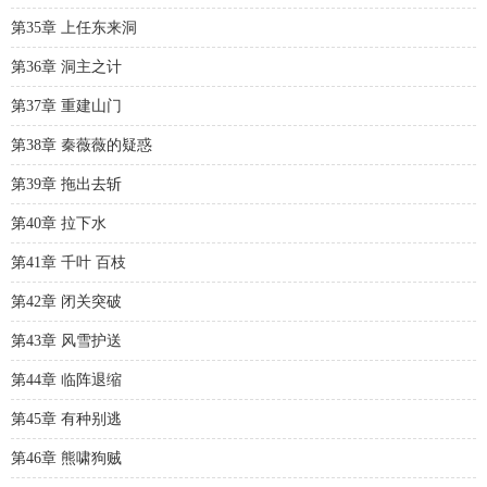
第35章 上任东来洞
第36章 洞主之计
第37章 重建山门
第38章 秦薇薇的疑惑
第39章 拖出去斩
第40章 拉下水
第41章 千叶 百枝
第42章 闭关突破
第43章 风雪护送
第44章 临阵退缩
第45章 有种别逃
第46章 熊啸狗贼