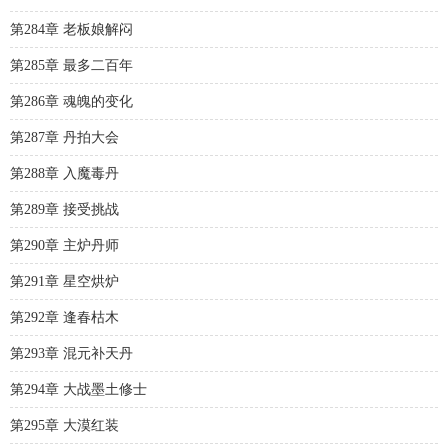
第284章 老板娘解闷
第285章 最多二百年
第286章 魂魄的变化
第287章 丹拍大会
第288章 入魔毒丹
第289章 接受挑战
第290章 主炉丹师
第291章 星空烘炉
第292章 逢春枯木
第293章 混元补天丹
第294章 大战墨土修士
第295章 大漠红装