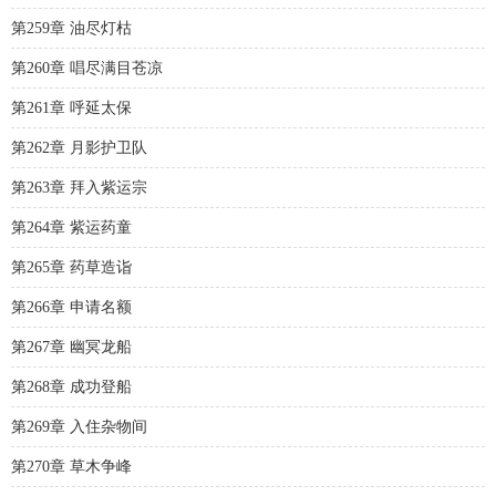
第259章 油尽灯枯
第260章 唱尽满目苍凉
第261章 呼延太保
第262章 月影护卫队
第263章 拜入紫运宗
第264章 紫运药童
第265章 药草造诣
第266章 申请名额
第267章 幽冥龙船
第268章 成功登船
第269章 入住杂物间
第270章 草木争峰