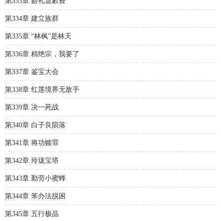
第333章 赔礼道歉费
第334章 建立族群
第335章 “林枫”是林天
第336章 精绝宗，我要了
第337章 鉴宝大会
第338章 红莲境界无敌手
第339章 决一死战
第340章 白子良陨落
第341章 将功赎罪
第342章 玲珑宝塔
第343章 勤劳小蜜蜂
第344章 笨办法脱困
第345章 五行极晶