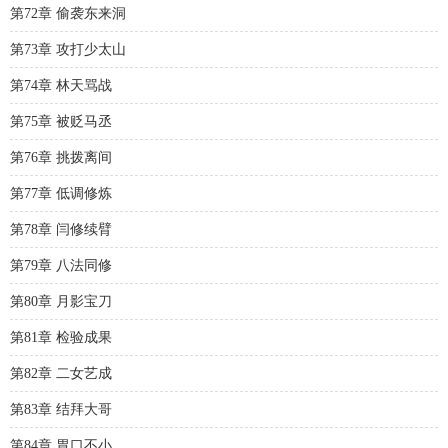
第72章 偷袭东来洞
第73章 攻打少太山
第74章 林天骂战
第75章 被贬马丞
第76章 挑拨离间
第77章 低调修炼
第78章 闫修续臂
第79章 八法同修
第80章 月影宝刀
第81章 检验成果
第82章 二女艺成
第83章 结拜大哥
第84章 胃口不小