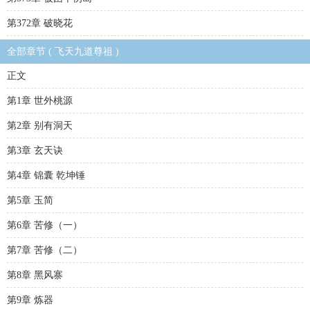
第372章 破晓花
全部章节 ( 飞天九道尊祖 )
正文
第1章 世外桃源
第2章 别有洞天
第3章 玄天诀
第4章 锦囊 乾坤锤
第5章 玉简
第6章 苦修（一）
第7章 苦修（二）
第8章 黑风寨
第9章 炼器