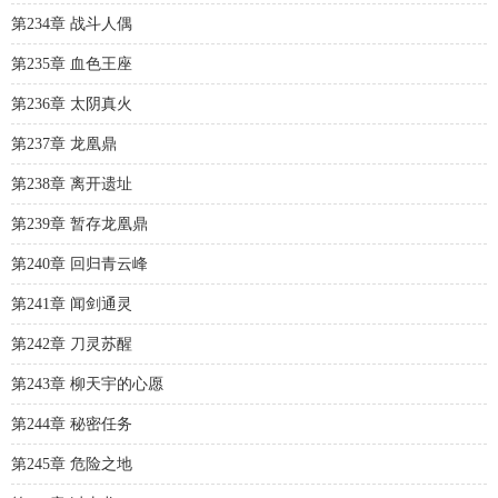
第234章 战斗人偶
第235章 血色王座
第236章 太阴真火
第237章 龙凰鼎
第238章 离开遗址
第239章 暂存龙凰鼎
第240章 回归青云峰
第241章 闻剑通灵
第242章 刀灵苏醒
第243章 柳天宇的心愿
第244章 秘密任务
第245章 危险之地