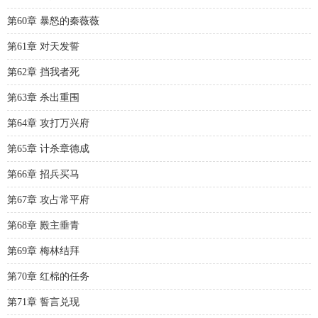
第60章 暴怒的秦薇薇
第61章 对天发誓
第62章 挡我者死
第63章 杀出重围
第64章 攻打万兴府
第65章 计杀章德成
第66章 招兵买马
第67章 攻占常平府
第68章 殿主垂青
第69章 梅林结拜
第70章 红棉的任务
第71章 誓言兑现