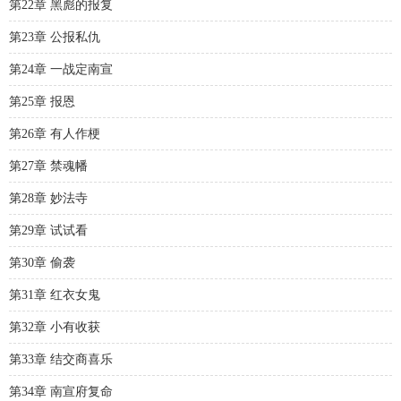
第22章 黑彪的报复
第23章 公报私仇
第24章 一战定南宣
第25章 报恩
第26章 有人作梗
第27章 禁魂幡
第28章 妙法寺
第29章 试试看
第30章 偷袭
第31章 红衣女鬼
第32章 小有收获
第33章 结交商喜乐
第34章 南宣府复命