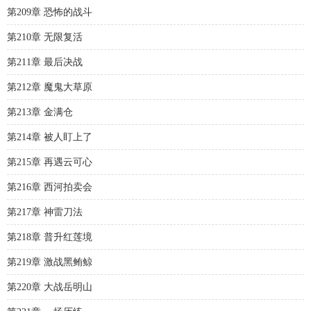
第209章 恐怖的战斗
第210章 无限复活
第211章 最后决战
第212章 魔鬼大草原
第213章 金满仓
第214章 被人盯上了
第215章 再遇云可心
第216章 西河拍卖会
第217章 神雷刀法
第218章 普升红莲境
第219章 激战黑鲔鲸
第220章 大战岳明山