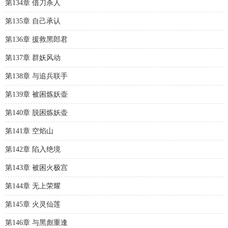
第134章 借刀杀人
第135章 自己承认
第136章 援救黑郎君
第137章 群妖风动
第138章 与追兵联手
第139章 被困炼妖壶
第140章 脱困炼妖壶
第141章 空焰山
第142章 陷入绝境
第143章 被困火极宫
第144章 无上荣耀
第145章 火灵仙莲
第146章 与黑彪重逢