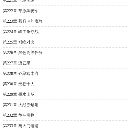
第221章 一场历练
第222章 草原黑骑军
第223章 慕容冲的底牌
第224章 峰主争夺战
第225章 巅峰对决
第226章 黑色高等任务
第227章 流云果
第228章 齐聚端木府
第230章 无损十人
第229章 墨水山脉
第231章 大战赤焰魁
第232章 争夺宝物
第233章 离火门遗迹