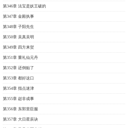
第346章 法宝是妖王破的
第347章 金殿执事
第348章 子阳先生
第350章 吴真吴明
第349章 四方来贺
第351章 重礼仙元丹
第352章 还倒贴了
第353章 都好这口
第354章 指点迷津
第355章 赵非成事
第356章 东郭里臣服
第357章 大日星辰诀