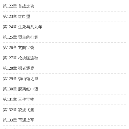
第122章 首战之功
第123章 红巾盟
第124章 生死与共九年
第125章 盟主的打算
第126章 玄阴宝镜
第127章 枪挑匡连秋
第128章 强者逐鹿
第129章 镇山锤之威
第130章 脱离红巾盟
第131章 三件宝物
第132章 凌波飞渡
第133章 再遇皮军