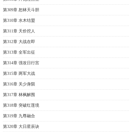
第309章 恕林天斗胆
第310章 水木结盟
第311章 天价挖人
第312章 大战在即
第313章 全军出征
第314章 强攻日行宫
第315章 两军大战
第316章 关少身陨
第317章 林枫解围
第318章 突破红莲境
第319章 九尊融合
第320章 大日星辰诀