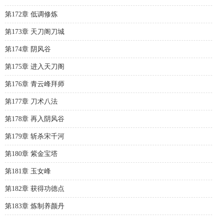
第172章 低调修炼
第173章 天刀阁刀城
第174章 阴风谷
第175章 进入天刀阁
第176章 青云峰拜师
第177章 刀术八法
第178章 再入阴风谷
第179章 斩杀宋千河
第180章 紫金宝塔
第181章 玉女峰
第182章 获得功德点
第183章 炼制养颜丹