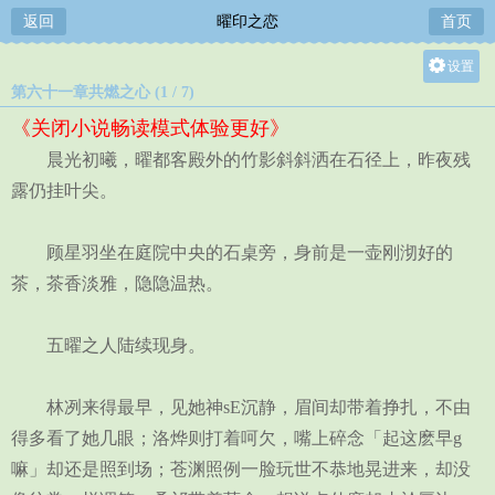
返回
曜印之恋
首页
设置
第六十一章共燃之心 (1 / 7)
关灯
《关闭小说畅读模式体验更好》
大
晨光初曦，曜都客殿外的竹影斜斜洒在石径上，昨夜残
中
露仍挂叶尖。
小
顾星羽坐在庭院中央的石桌旁，身前是一壶刚沏好的
茶，茶香淡雅，隐隐温热。
五曜之人陆续现身。
林冽来得最早，见她神sE沉静，眉间却带着挣扎，不由
得多看了她几眼；洛烨则打着呵欠，嘴上碎念「起这麽早g
嘛」却还是照到场；苍渊照例一脸玩世不恭地晃进来，却没