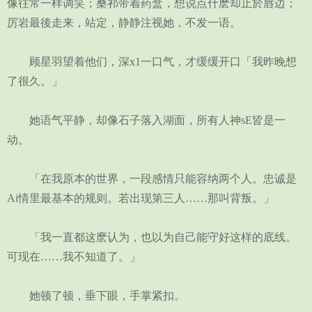
像往常一样调笑；桑祁带着药盒，想说点什麽却止於唇边；
厉岩最後走来，站定，静静注视她，不发一语。
顾星羽望着他们，深x1一口气，才缓缓开口「我昨晚想
了很久。」
她语气平静，却像石子落入湖面，所有人神sE皆是一
动。
「在我原本的世界，一段感情只能容纳两个人。忠诚是
Ai情里最基本的规则。若出现第三人……那叫背叛。」
「我一直都这麽认为，也以为自己能守好这样的底线。
可现在……我不知道了。」
她顿了顿，垂下眼，手掌紧扣。