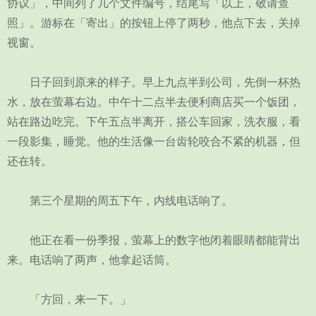
协议」，中间列了几个文件编号，结尾写「以上，敬请查
照」。游标在「寄出」的按钮上停了两秒，他点下去，关掉
视窗。
日子回到原来的样子。早上九点半到公司，先倒一杯热
水，放在萤幕右边。中午十二点半去便利商店买一个饭团，
站在路边吃完。下午五点半离开，搭公车回家，洗衣服，看
一段影集，睡觉。他的生活像一台齿轮咬合不紧的机器，但
还在转。
第三个星期的周五下午，内线电话响了。
他正在看一份季报，萤幕上的数字他闭着眼睛都能背出
来。电话响了两声，他拿起话筒。
「方回，来一下。」