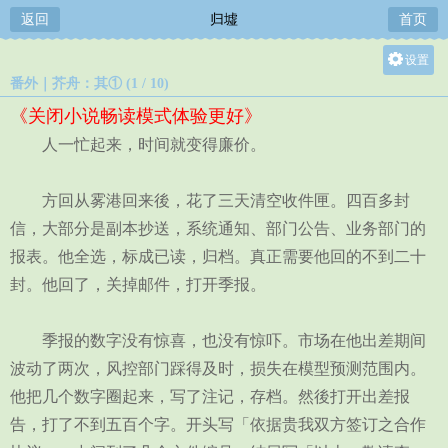
返回
归墟
首页
设置
番外｜芥舟：其① (1 / 10)
关灯
《关闭小说畅读模式体验更好》
大
人一忙起来，时间就变得廉价。
中
小
方回从雾港回来後，花了三天清空收件匣。四百多封
信，大部分是副本抄送，系统通知、部门公告、业务部门的
报表。他全选，标成已读，归档。真正需要他回的不到二十
封。他回了，关掉邮件，打开季报。
季报的数字没有惊喜，也没有惊吓。市场在他出差期间
波动了两次，风控部门踩得及时，损失在模型预测范围内。
他把几个数字圈起来，写了注记，存档。然後打开出差报
告，打了不到五百个字。开头写「依据贵我双方签订之合作