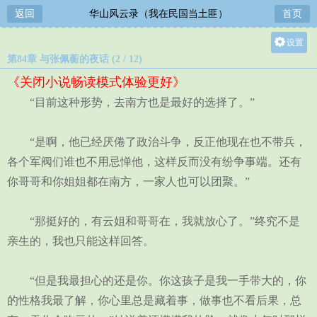
返回
华山风云录（我在民国当土匪）
首页
设置
第84章 与张佩蘅的夜话 (2 / 12)
关灯
《关闭小说畅读模式体验更好》
大
“目前这种形势，去南方也是最好的选择了。”
中
小
“是啊，他已经厌倦了政治斗争，反正他现在也不带兵，
各个军阀们谁也不用忌惮他，这样反而没有纷争事端。还有
你哥哥和你姐姐都在南方，一家人也可以团聚。”
“那挺好的，有云姐和哥哥在，我就放心了。”终究不是
亲生的，我也只能这样回答。
“但是我最担心的还是你。你这孩子是我一手带大的，你
的性格我最了解，你心里总是藏着事，做事也不看后果，总