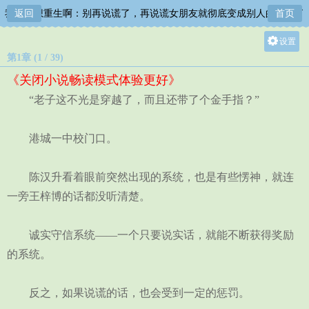
我真没想重生啊：别再说谎了，再说谎女朋友就彻底变成别人的形状了
返回
首页
设置
第1章 (1 / 39)
关灯
《关闭小说畅读模式体验更好》
大
“老子这不光是穿越了，而且还带了个金手指？”
中
小
港城一中校门口。
陈汉升看着眼前突然出现的系统，也是有些愣神，就连
一旁王梓博的话都没听清楚。
诚实守信系统——一个只要说实话，就能不断获得奖励
的系统。
反之，如果说谎的话，也会受到一定的惩罚。