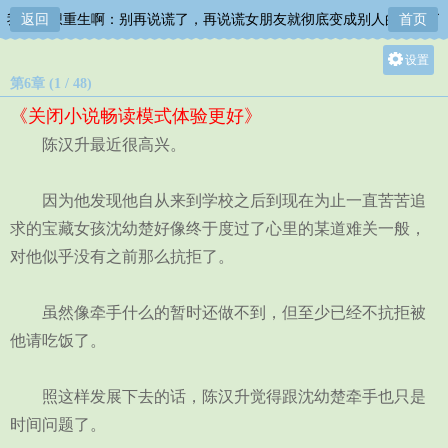
我真没想重生啊：别再说谎了，再说谎女朋友就彻底变成别人的形状了
返回
首页
设置
第6章 (1 / 48)
关灯
《关闭小说畅读模式体验更好》
大
陈汉升最近很高兴。
中
小
因为他发现他自从来到学校之后到现在为止一直苦苦追
求的宝藏女孩沈幼楚好像终于度过了心里的某道难关一般，
对他似乎没有之前那么抗拒了。
虽然像牵手什么的暂时还做不到，但至少已经不抗拒被
他请吃饭了。
照这样发展下去的话，陈汉升觉得跟沈幼楚牵手也只是
时间问题了。