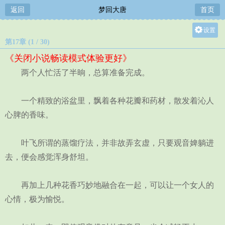
返回
梦回大唐
首页
设置
第17章 (1 / 30)
关灯
《关闭小说畅读模式体验更好》
大
两个人忙活了半晌，总算准备完成。
中
小
一个精致的浴盆里，飘着各种花瓣和药材，散发着沁人
心脾的香味。
叶飞所谓的蒸馏疗法，并非故弄玄虚，只要观音婢躺进
去，便会感觉浑身舒坦。
再加上几种花香巧妙地融合在一起，可以让一个女人的
心情，极为愉悦。