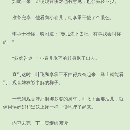
如此一来，即使观音佛对他有意见，也会减轻不少。
准备完毕，他看向小春儿，朝李承干使了个眼色。
李承干秒懂，吩咐道：“春儿先下去吧，有事我会叫你
的。”
“奴婢告退！”小春儿乖巧的转身退了出去。
直到这时，叶飞和李承干不由得兴奋起来，马上就能看
到，观音婢衣衫半解的样子。
一想到观音婢那婀娜多姿的身材，叶飞下面那活儿，就
像伺候妈妈和黑奴上床一样，倏地弹了起来。
内容未完，下一页继续阅读