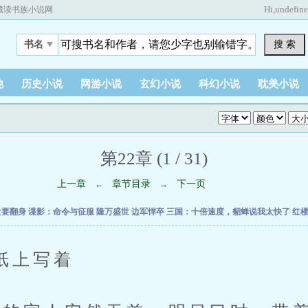
Hi,
undefin
藏读书族小说网
搜 索
书名
他
历史小说
网游小说
玄幻小说
科幻小说
耽美小说
第22章 (1 / 31)
上一章
章节目录
下一页
←
→
女要翻身
谍影：命令与征服
隆万盛世
边军悍卒
三国：十倍速度，貂蝉说我太快了
红
上写着