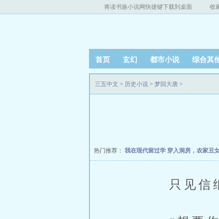
将读书族小说网快捷键下载到桌面
收
首页
玄幻
都市小说
综合其
三五中文
>
历史小说
>
梦回大唐
>
热门推荐：
我在现代留过学
穿入洞房，农家丑
只见信纸