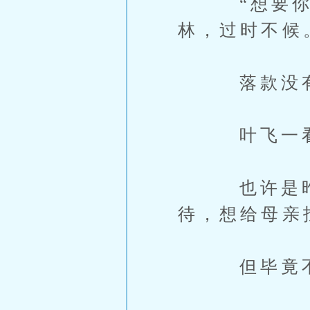
“想要你的
林，过时不候
落款没有名
叶飞一看，
也许是昨晚
待，想给母亲
但毕竟不是