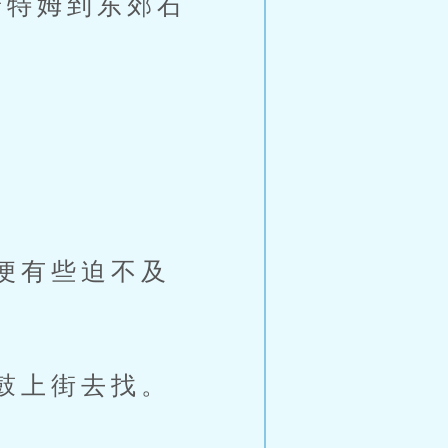
特姆到东郊石
便有些迫不及
鼓上街去找。