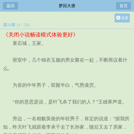
返回
梦回大唐
首页
设置
第24章 (1 / 33)
关灯
《关闭小说畅读模式体验更好》
大
黄石城，王家。
中
小
密室中，几个锦衣玉服的男女聚在一起，不断商议着什
么。
为首的中年男子，双鬓半白，气势凌厉。
“你的意思是说，是叶飞杀了我们的人？”王雄寒声道。
旁边，一名相貌英俊的年轻男子，肯定的说道：“据我所
知，昨天叶飞就跟着李承干去了长孙家，随后又去了房家，