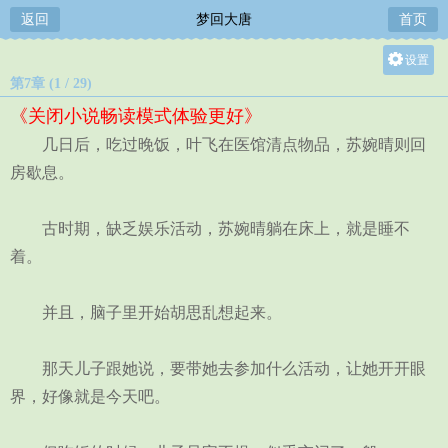
返回
梦回大唐
首页
设置
第7章 (1 / 29)
关灯
《关闭小说畅读模式体验更好》
大
几日后，吃过晚饭，叶飞在医馆清点物品，苏婉晴则回
中
房歇息。
小
古时期，缺乏娱乐活动，苏婉晴躺在床上，就是睡不
着。
并且，脑子里开始胡思乱想起来。
那天儿子跟她说，要带她去参加什么活动，让她开开眼
界，好像就是今天吧。