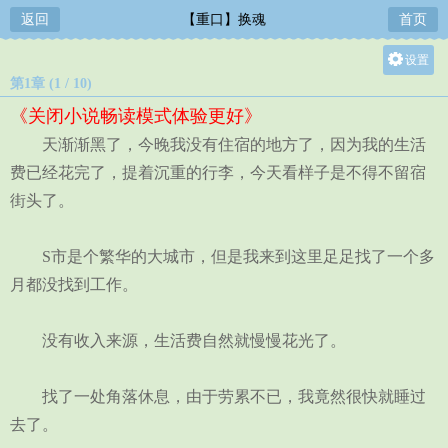
返回
【重口】换魂
首页
设置
第1章 (1 / 10)
关灯
《关闭小说畅读模式体验更好》
大
天渐渐黑了，今晚我没有住宿的地方了，因为我的生活
中
费已经花完了，提着沉重的行李，今天看样子是不得不留宿
小
街头了。
S市是个繁华的大城市，但是我来到这里足足找了一个多
月都没找到工作。
没有收入来源，生活费自然就慢慢花光了。
找了一处角落休息，由于劳累不已，我竟然很快就睡过
去了。