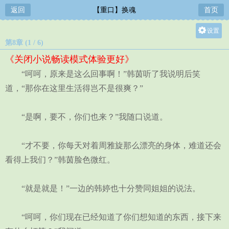
返回
【重口】换魂
首页
设置
第8章 (1 / 6)
关灯
《关闭小说畅读模式体验更好》
大
“呵呵，原来是这么回事啊！”韩茵听了我说明后笑
中
道，“那你在这里生活得岂不是很爽？”
小
“是啊，要不，你们也来？”我随口说道。
“才不要，你每天对着周雅旋那么漂亮的身体，难道还会
看得上我们？”韩茵脸色微红。
“就是就是！”一边的韩婷也十分赞同姐姐的说法。
“呵呵，你们现在已经知道了你们想知道的东西，接下来