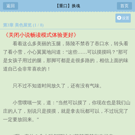
返回
【重口】换魂
首页
设置
第3章 美色展览 (1 / 8)
关灯
《关闭小说畅读模式体验更好》
大
看着这么多美丽的玉腿，陈陵不禁吞了吞口水，转头看
中
了看小雪，小心翼翼地问道：“这些……可以摸摸吗？”那可
小
是女孩子用过的腿，那脚可都是走很多路的，相信上面的味
道自己会非常喜欢的！
只不过不知道时间放久了，还有没有气味。
小雪噗嗤一笑，道：“当然可以摸了，你现在也是我们山
庄的人了，别说只是摸摸，就是拿去玩都可以，不过玩完了
一定要放回来。”