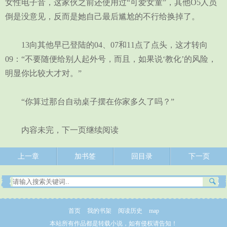
女性电子音，这家伙之前还使用过“可爱女童”，其他O5人员
倒是没意见，反而是她自己最后尴尬的不行给换掉了。
13向其他早已登陆的04、07和11点了点头，这才转向
09：“不要随便给别人起外号，而且，如果说‘教化’的风险，
明显你比较大才对。”
“你算过那台自动桌子摆在你家多久了吗？”
内容未完，下一页继续阅读
上一章
加书签
回目录
下一页
首页
我的书架
阅读历史
map
本站所有作品都是转载小说，如有侵权请告知！