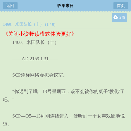
返回
收集末日
首页
设置
1460、米国队长（十） (1 / 8)
关灯
《关闭小说畅读模式体验更好》
大
1460、米国队长（十）
中
小
——AD.2159.1.31——
SCP浮标网络虚拟会议室。
“你迟到了哦，13号星期五，该不会被你的桌子‘教化’了
吧。”
SCP—O5—13刚刚连线进入，便听到一个女声戏谑地说
道。