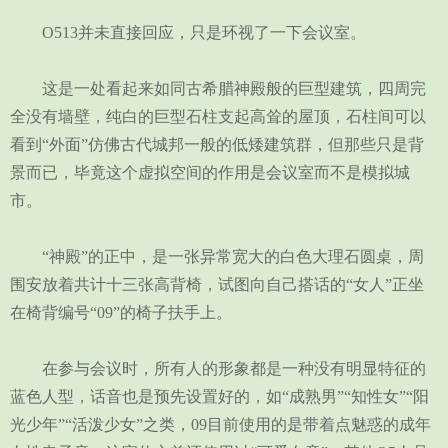
O513并未直接回应，只是环视了一下会议室。
这是一处看起来如同古希腊神殿般的巨型建筑，四周完
全没有墙壁，纯白的巨型石柱支起高耸的屋顶，石柱间可以
看到“外面”仿佛古代城邦一般的低矮建筑群，但那些只是背
景而已，毕竟这个虚拟空间的作用是会议室而不是模拟城
市。
“神殿”的正中，是一张异常宽大的白色大理石圆桌，周
围安放着共计十三张高背椅，试图向自己搭话的“女人”正坐
在椅背编号“09”的椅子扶手上。
在参与会议时，所有人的形象都是一种没有明显特征的
蓝色人型，话音也是预先设置好的，如“成熟男”“知性女”“阳
光少年”“活泼少女”之类，09目前使用的是带着点魅惑的成年