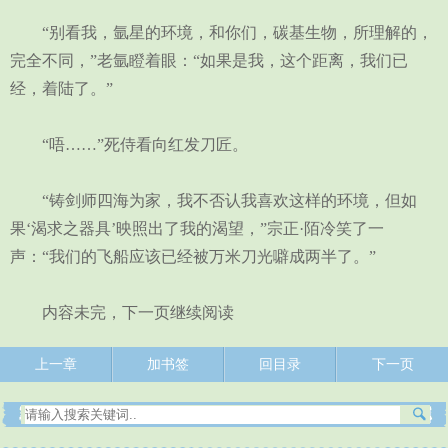
“别看我，氩星的环境，和你们，碳基生物，所理解的，
完全不同，”老氩瞪着眼：“如果是我，这个距离，我们已
经，着陆了。”
“唔……”死侍看向红发刀匠。
“铸剑师四海为家，我不否认我喜欢这样的环境，但如
果‘渴求之器具’映照出了我的渴望，”宗正·陌冷笑了一
声：“我们的飞船应该已经被万米刀光噼成两半了。”
内容未完，下一页继续阅读
上一章
加书签
回目录
下一页