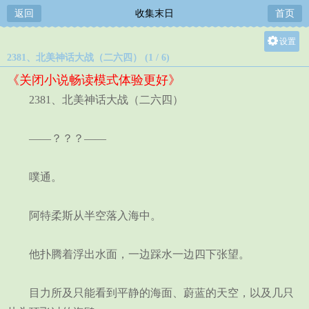
返回
收集末日
首页
设置
2381、北美神话大战（二六四） (1 / 6)
关灯
《关闭小说畅读模式体验更好》
大
2381、北美神话大战（二六四）
中
小
——？？？——
噗通。
阿特柔斯从半空落入海中。
他扑腾着浮出水面，一边踩水一边四下张望。
目力所及只能看到平静的海面、蔚蓝的天空，以及几只