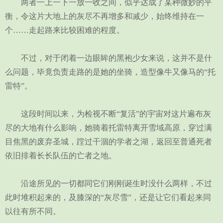
两者一上一下一放一收之间，似乎达成了某种微妙的平
衡，令这片大地上的灰尽不再增多和减少，始终维持在一
个……走起路来比较困难的程度。
不过，对于闭着一边眼眸的黑袍少女来说，这并不是什
么问题，毕竟负责走路的是她的坐骑，造型像牛又像马的“托
雷特”。
这段时间以来，为检视不断“复活”的宇宙对这片遍布灰
尽的大地有什么影响，她骑着托雷特离开雪域高原，穿过满
目焦黑的废弃圣城，蹚过干涸的学者之湖，返回至普通死者
依旧排着长长队伍的亡者之地。
沿途所见的一切都同它们刚刚诞生时没什么两样，不过
此时堆积起来的，及膝深的“灰尽雪”，还是让它们看起来同
以往有所不同。