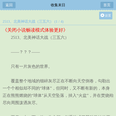
返回
收集末日
首页
设置
2513、北美神话大战（三五六） (1 / 4)
关灯
《关闭小说畅读模式体验更好》
大
2513、北美神话大战（三五六）
中
小
——？？？——
只有一片灰色的世界。
覆盖整个地域的细碎灰尽正在不断向天空倒卷，勾勒出
一个个相似却不同的“球体”，但同时，又不断有新的，本身
正在熊熊燃烧的“球体”从天空坠落，掉入“火盆”，并在焚烧殆
尽向周围泼洒灰尽。