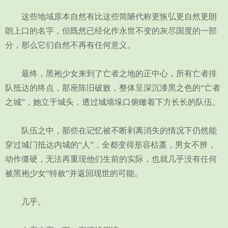
这些地域原本自然有比这些简陋代称更恢弘更自然更朗
朗上口的名字，但既然已经化作永世不变的灰尽国度的一部
分，那么它们自然不再有任何意义。
最终，黑袍少女来到了亡者之地的正中心，所有亡者排
队抵达的终点，那座陈旧破败，整体呈深沉漆黑之色的“亡者
之城”，她立于城头，透过城墙垛口俯瞰着下方长长的队伍。
队伍之中，那些在记忆被不断剥离消失的情况下仍然能
穿过城门抵达内城的“人”，全都变得形容枯藁，男女不辨，
动作僵硬，无法再重现他们生前的实际，也就几乎没有任何
被黑袍少女“特赦”并返回现世的可能。
几乎。