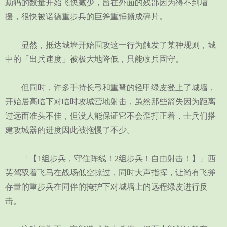
勐犸的数量开始飞快减少，留在外面的残部因为得不到增
援，很快被诺德重步兵的巨斧重锤撕成碎片。
显然，抵达城墙开始围攻这一行为触发了某种规则，城
中的「出兵速度」被极大地降低，只能收兵固守。
但同时，许多手持长弓和重弩的轻甲绿皮登上了城墙，
开始居高临下对临时攻城营地射击，虽然那些箭失因为距离
过远而准头不佳，但没人能保证它不会歪打正着，士兵们搭
建攻城器的进度因此被拖慢了不少。
「【1组步兵，守住阵线！2组步兵！自由射击！】」西
芙驾驭着飞马在战场低空掠过，同时大声指挥，让尚有飞斧
存量的重步兵在同伴的掩护下对城墙上的远程绿皮进行反
击。