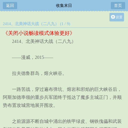
返回
收集末日
首页
设置
2414、北美神话大战（二八九） (1 / 9)
关灯
《关闭小说畅读模式体验更好》
大
2414、北美神话大战（二八九）
中
小
——漫威，2015——
拉夫德鲁群岛，熔火峡谷。
一路苦战，穿过遍布弹坑、熔岩和邪焰的巨大峡谷后，
阿斯加德率领的重步兵军团终于抵达了魔多主城正门，并顺
势布置攻城营地展开围攻。
之前源源不断自城中涌出的铁甲绿皮、钢铁傀儡和武装