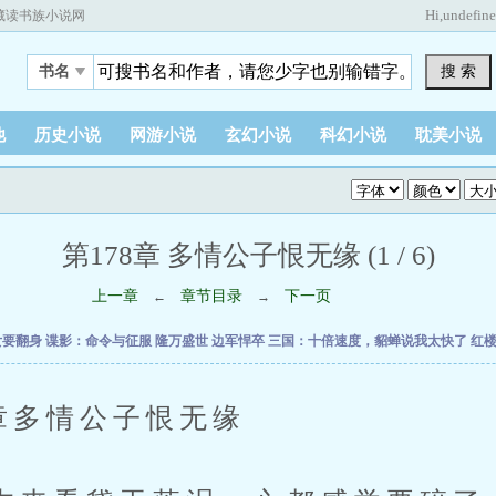
Hi,
undefin
藏读书族小说网
搜 索
书名
他
历史小说
网游小说
玄幻小说
科幻小说
耽美小说
第178章 多情公子恨无缘 (1 / 6)
上一章
章节目录
下一页
←
→
女要翻身
谍影：命令与征服
隆万盛世
边军悍卒
三国：十倍速度，貂蝉说我太快了
红
多情公子恨无缘