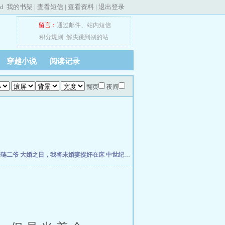
ed
我的书架
|
查看短信
|
查看资料
|
退出登录
留言：
通过邮件
、
站内短信
积分规则
解决跳到别的站
穿越小说
阅读记录
翻页
夜间
楼琏二爷
大婚之日，我将未婚妻捉奸在床
中世纪崛起
万历小捕快
荡宋
元初小道士纵