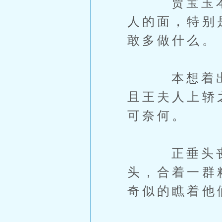
贾宝玉本来
人的面，特别
敢多做什么。
本想着出门
且王夫人上轿
可奈何。
正垂头丧气
头，合着一群
奇似的瞧着他