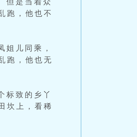
。但是当着众
乱跑，他也不
凤姐儿同乘，
乱跑，他也无
个标致的乡丫
田坎上，看稀