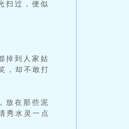
光扫过，便似
都掉到人家姑
笑，却不敢打
，放在那些泥
清秀水灵一点