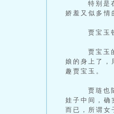
特别是在瞧
娇羞又似多情
贾宝玉顿时
贾宝玉的脑
娘的身上了，
趣贾宝玉。
贾琏也随着
娃子中间，确
而已，所谓女