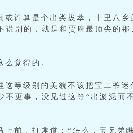
许算是个出类拔萃，十里八乡
不说别的，就是和贾府最顶尖的那
。
么觉得的。
等级别的美貌不该把宝二爷迷
少不更事，没见过这等“出淤泥而
前，打趣道：“怎么，宝兄弟瞧