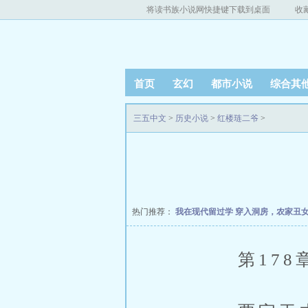
将读书族小说网快捷键下载到桌面
收
首页
玄幻
都市小说
综合其
三五中文
>
历史小说
>
红楼琏二爷
>
热门推荐：
我在现代留过学
穿入洞房，农家丑
第178章