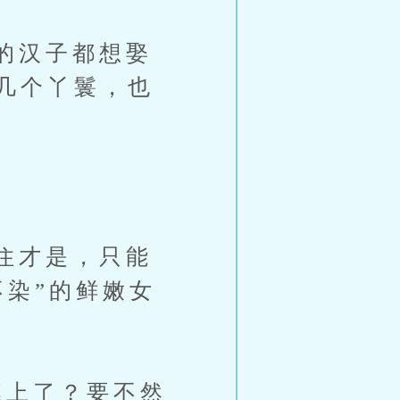
的汉子都想娶
几个丫鬟，也
住才是，只能
不染”的鲜嫩女
上了？要不然