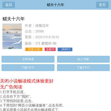
返回
鳏夫十六年
首页
鳏夫十六年
作者：倾颓流年
点击：28980
更新：2026/5/9 8:36:01
最新：
171 前世IF-50
历史小说
连载中
384915
立即阅读
加入书架
下载TXT1
下载TXT2
关闭小说畅读模式体验更好
无广告阅读
1.打开手机百度。
2.点击右下方“我的”。
3.下滑找到设置,点击。
4.下滑找到“网页小说畅读服务”,点击关闭。
5.最后观看小说就不会弹出畅读模式了。