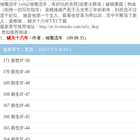
倾颓流年 [wb@倾颓流年，有好玩的东西]追妻火葬场｜破镜重圆｜狗血
（拒绝一切写作指导） 裴稚陵难产死于元光帝三年的初冬，到死也不过
是个妃位。 她是他第一个女人。眼看他登基为帝以后，宫中不断添了新
人，裴稚陵… 鳏夫十六年TXT下载
最新章节推荐地址：http://m.livobooks.com/info_4kq/
类似推荐阅读：
1、
鳏夫十六年
/ 作者：倾颓流年 （09 08:35）
最新章节 ( 更新：2026/5/9 8:36:01 )
171 前世IF-50
170 前生IF-49
169 前生IF-48
168 前生IF-47
167 前生IF-46
166 前生IF-45
165 前生IF-44
164 前生IF-43