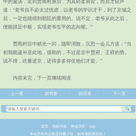
中的羹汤，走到贾雨村身后，为其轻柔肩背，而后才轻声
道：“老爷自不必太过忧虑，以老爷的学识才干，到了京城之
后，一定也能得到朝廷的重用的。说不定，老爷从此之后，
便能踏足中枢，实现老爷生平的志向呢。”
贾雨村目中精光一闪，随即消散，沉思一会儿方道：“当
初我能递补至此地，借助的，不过是京中贾府、王府的势。
说不得，此番进京，还得多多仰仗他们才是。”
内容未完，下一页继续阅读
上一章
加书签
回目录
下一页
首页
我的书架
阅读历史
map
本站所有作品都是转载小说，如有侵权请告知！