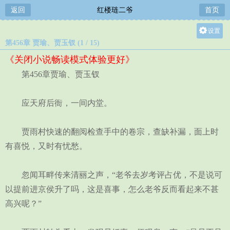
返回
红楼琏二爷
首页
设置
第456章 贾瑜、贾玉钗 (1 / 15)
关灯
《关闭小说畅读模式体验更好》
大
第456章贾瑜、贾玉钗
中
小
应天府后衙，一间内堂。
贾雨村快速的翻阅检查手中的卷宗，查缺补漏，面上时
有喜悦，又时有忧愁。
忽闻耳畔传来清丽之声，“老爷去岁考评占优，不是说可
以提前进京侯升了吗，这是喜事，怎么老爷反而看起来不甚
高兴呢？”