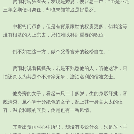
贾雨村转头看去，发现是娇妻，便叹息一声：“虽是不足
三年之期便可离任，却也未知前途是好是歹。
中枢衙门虽多，但是有背景家世的权贵更多，似我这等
没有根基的人上京去，只怕难以补到重要的职位。
倒不如在这一方，做个父母官来的轻松自在。”
贾雨村说着摇摇头，若是不熟悉他的人，听他这话，只
怕还真以为其是个不清净无争，澹泊名利的儒雅文士。
他身旁的女子，看起来只二十多岁，生的身形纤挑，容
貌清秀。虽不算十分绝色的女子，配上其一身官太太的仪
容，温柔和顺的气质，倒是也有一番风情。
其看出贾雨村心中所思，却没有多说什么，只是放下手