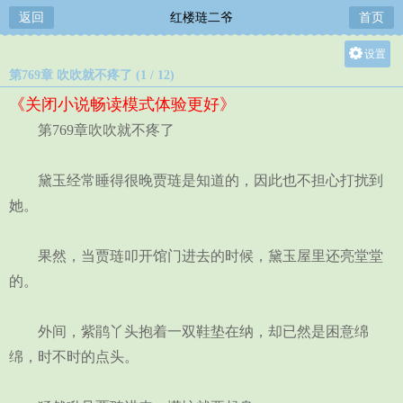
返回
红楼琏二爷
首页
设置
第769章 吹吹就不疼了 (1 / 12)
关灯
《关闭小说畅读模式体验更好》
大
第769章吹吹就不疼了
中
小
黛玉经常睡得很晚贾琏是知道的，因此也不担心打扰到
她。
果然，当贾琏叩开馆门进去的时候，黛玉屋里还亮堂堂
的。
外间，紫鹃丫头抱着一双鞋垫在纳，却已然是困意绵
绵，时不时的点头。