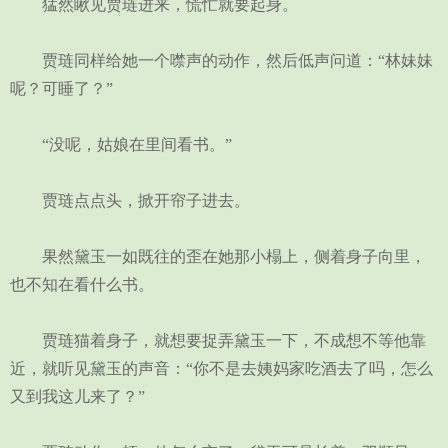
猛然瞅见贾琏进来，慌忙就要起身。
贾琏同样给她一个噤声的动作，然后低声问道：“林妹妹
呢？可睡了？”
“没呢，姑娘在里间看书。”
贾琏点点头，掀开帘子进去。
果然黛玉一如既往的歪在她那小榻上，侧着身子向里，
也不知在看什么书。
贾琏猫着身子，就想要捉弄黛玉一下，不成想不等他靠
近，就听见黛玉的声音：“你不是去姨妈家吃酒去了吗，怎么
又到我这儿来了？”