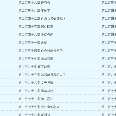
第二百三十六章 还有救
第二百三十
第二百三十九章 要输了
第二百四十
第二百四十二章 你怎么又偷袭呢？
第二百四十
第二百四十五章 抓你回家
第二百四
第二百四十八章 十亿合同
第二百四十
第二百五十一章 危机
第二百五十
第二百五十四章 你会付出代价的
第二百五十
第二百五十七章 来杀我啊
第二百五十
第二百六十章 夜不能寐
第二百六十
第二百六十三章 以后就是我的人了
第二百六
第二百六十六章 义无反顾
第二百六十
第二百六十九章 恼羞成怒
第二百七十
第二百七十二章 第一恶妞
第二百七十
第二百七十五章 我知道他心病
第二百七
第二百七十八章 反封杀
第二百七十