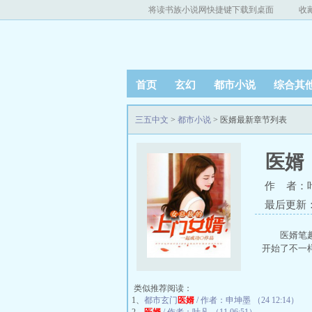
将读书族小说网快捷键下载到桌面
收
首页
玄幻
都市小说
综合其
三五中文
>
都市小说
> 医婿最新章节列表
医婿
作 者：
最后更新：20
医婿笔
开始了不一
类似推荐阅读：
1、
都市玄门
医婿
/ 作者：申坤墨 （24 12:14）