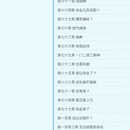
第六十一章 动我啊
第六十四章 你会九宫还阳？
第六十七章 哪里搬砖？
第七十章 煞气缠身
第七十三章 挑衅
第七十六章 给我交待
第七十九章 一门二虎三财神
第八十二章 交易失败
第八十五章 谁让你走了？
第八十八章 这礼物不能收
第九十一章 还有谁？
第九十四章 霸王硬上弓
第九十七章 坐起来了
第一百章 还认识我不？
第一百零三章 无法招惹的存在