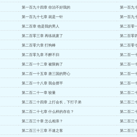
第一百九十四章 你治不好我的
第一百九十
第一百九十七章 就是一针
第一百九十
第二百章 他是我的男人
第二百零一
第二百零三章 再练就废了
第二百零四
第二百零六章 打狗棒
第二百零
第二百零九章 不醉不归
第二百一十
第二百一十二章 被限购了
第二百一
第二百一十五章 唐三国的野心
第二百一十
第二百一十八章 我会摆平
第二百一十
第二百二十一章 较量
第二百二
第二百二十四章 上打会长，下打子弟
第二百二
第二百二十七章 什么样的存在？
第二百二十
第二百三十章 怎么相亲？
第二百三十
第二百三十三章 不速之客
第二百三