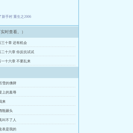
了新手村
重生之2006
可实时查看。）
百三十章 还有机会
百二十六章 你反抗试试
百一十六章 不要乱来
若雪的佛牌
宴上的羞辱
我来
酒瓶砸头
真叫不了人
这表是我的