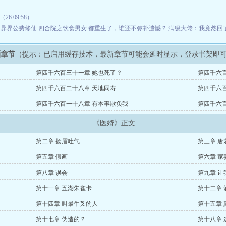
6 09:58）
户
异界公费修仙
四合院之饮食男女
都重生了，谁还不弥补遗憾？
满级大佬：我竟然回
新章节
（提示：已启用缓存技术，最新章节可能会延时显示，登录书架即
第四千六百三十一章 她也死了？
第四千六
第四千六百二十八章 天地同寿
第四千六
第四千六百一十八章 有本事欺负我
第四千六
《医婿》正文
第二章 扬眉吐气
第三章 唐
第五章 假画
第六章 家
第八章 误会
第九章 让
第十一章 五湖朱雀卡
第十二章 
第十四章 叫最牛叉的人
第十五章 
第十七章 伪造的？
第十八章 