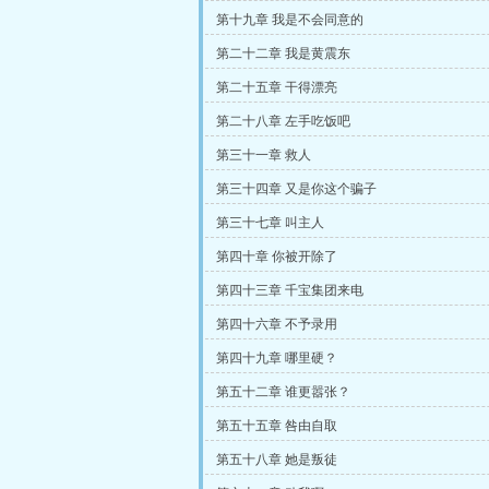
第十九章 我是不会同意的
第二十二章 我是黄震东
第二十五章 干得漂亮
第二十八章 左手吃饭吧
第三十一章 救人
第三十四章 又是你这个骗子
第三十七章 叫主人
第四十章 你被开除了
第四十三章 千宝集团来电
第四十六章 不予录用
第四十九章 哪里硬？
第五十二章 谁更嚣张？
第五十五章 咎由自取
第五十八章 她是叛徒