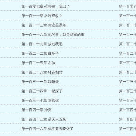
第一百零七章 殡葬费，我出了
第一百零八
第一百一十章 名利双收？
第一百一十
第一百一十三章 你这是谋杀
第一百一十
第一百一十六章 他的事，就是马家的事
第一百一
第一百一十九章 放过我吧
第一百二十
第一百二十二章 砸场子
第一百二十
第一百二十五章 右脸
第一百二
第一百二十八章 针锋相对
第一百二
第一百三十一章 踢馆去
第一百三十
第一百三十四章 一起踩了
第一百三十
第一百三十七章 恭喜你
第一百三
第一百四十章 冲突
第一百四十
第一百四十三章 是天人五衰
第一百四
第一百四十六章 你不要去吃饭了
第一百四