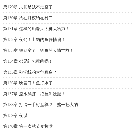
第129章 只能是贼不走空了！
第130章 约在月夜约在村口！
第131章 这样的船老大太神太给力！
第132章 夜钓！上钩的鱼静悄悄！
第133章 捅到窝了！钓鱼的人情世故！
第134章 都是红包惹的祸！
第135章 秒切线的大鱼真身？！
第136章 晚窗口！鱼打水了！
第137章 流水漂虾！绝技叫洗腮！
第138章 打得一手好盘算？！赌一把大的！
第139章 夜谋
第140章 第一次就节奏拉满