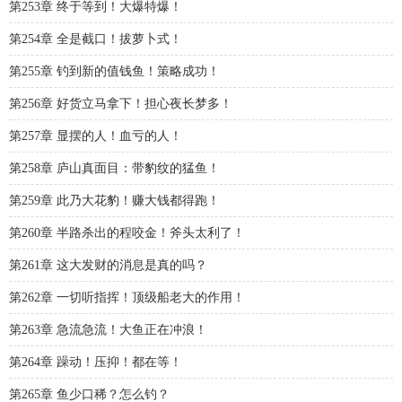
第253章 终于等到！大爆特爆！
第254章 全是截口！拔萝卜式！
第255章 钓到新的值钱鱼！策略成功！
第256章 好货立马拿下！担心夜长梦多！
第257章 显摆的人！血亏的人！
第258章 庐山真面目：带豹纹的猛鱼！
第259章 此乃大花豹！赚大钱都得跑！
第260章 半路杀出的程咬金！斧头太利了！
第261章 这大发财的消息是真的吗？
第262章 一切听指挥！顶级船老大的作用！
第263章 急流急流！大鱼正在冲浪！
第264章 躁动！压抑！都在等！
第265章 鱼少口稀？怎么钓？