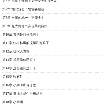
第6章 卖鱼！赚钱！第一次见面没火花
第7章 如此贤妻！发誓要截胡！
第8章 自家的地一寸不能少！
第9章 赵大海努力实现菜蔬自由
第10章 真的是想修船啊！
第11章 红树林里的泥螺和海瓜子
第12章 猛挖大青蟹
第13章 摸黑偷偷回家！
第14章 这是踏实过日子
第15章 砍石竹
第16章 小杂海和奄仔蟹
第17章 黄油才是个中极品王
第18章 小精明