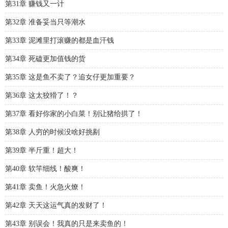
第31章 赚钱又一计
第32章 准备妥当只等潮水
第33章 泥滩里打滚赚的都是血汗钱
第34章 死磕更加值钱的货
第35章 这是鱼不卖了？追女仔更加重要？
第36章 这太狡猾了！？
第37章 看好你家的小白菜！别让猪给拱了！
第38章 人穷的时候没啥好挑剔
第39章 半斤重！超大！
第40章 软竿细线！酸爽！
第41章 卖鱼！火急火燎！
第42章 天天这运气真的发财了！
第43章 别误会！我真的只是来卖鱼的！