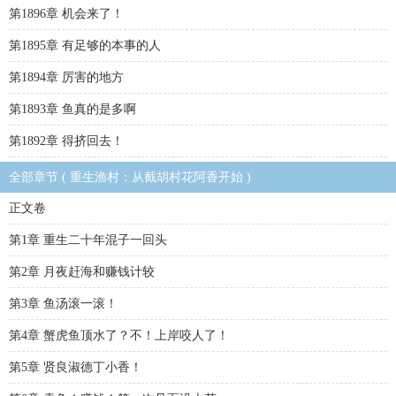
第1896章 机会来了！
第1895章 有足够的本事的人
第1894章 厉害的地方
第1893章 鱼真的是多啊
第1892章 得挤回去！
全部章节 ( 重生渔村：从截胡村花阿香开始 )
正文卷
第1章 重生二十年混子一回头
第2章 月夜赶海和赚钱计较
第3章 鱼汤滚一滚！
第4章 蟹虎鱼顶水了？不！上岸咬人了！
第5章 贤良淑德丁小香！