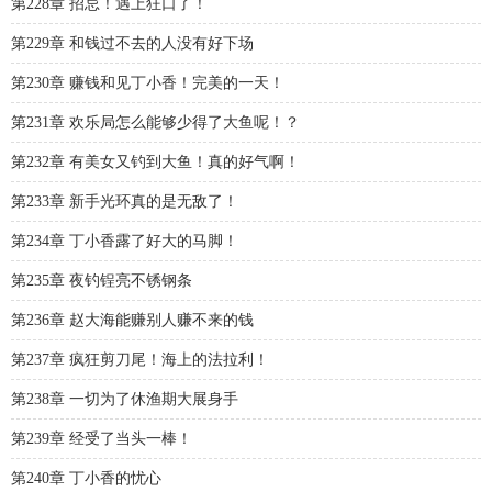
第228章 招忌！遇上狂口了！
第229章 和钱过不去的人没有好下场
第230章 赚钱和见丁小香！完美的一天！
第231章 欢乐局怎么能够少得了大鱼呢！？
第232章 有美女又钓到大鱼！真的好气啊！
第233章 新手光环真的是无敌了！
第234章 丁小香露了好大的马脚！
第235章 夜钓锃亮不锈钢条
第236章 赵大海能赚别人赚不来的钱
第237章 疯狂剪刀尾！海上的法拉利！
第238章 一切为了休渔期大展身手
第239章 经受了当头一棒！
第240章 丁小香的忧心