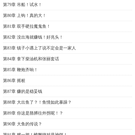
第79章 吊船！试水！
第80章 上钩！真的大！
第81章 双手硬拉魔鬼鱼！
第82章 没出海就赚钱！好兆头！
第83章 镇子小遇上了说不定会是一家人
第84章 拿下柴油机和张丽套话
第85章 鞭炮齐响！
第86章 摇桩
第87章 赚的是稳妥钱
第88章 大出鱼了？！鱼情如此暴躁？
第89章 你这是胳膊往外拐呢！？
第90章 大鱼的传说？
第91章 赌一把！螃蟹绝对是神饵！