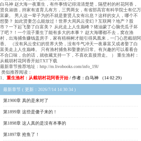
白马神 赵大海一夜重生，有件事情记得清清楚楚，隔壁村的村花阿香，
贤良淑德，持家有道育儿有方，三男两女，有省部高官有科学院士有亿万
富豪。 男人这一辈子为的不就是妻贤儿女有出息？这样的女人，哪个不
想娶？ 如此贤妻怎么能放过！世界大局风云变幻？互联网？地产？股
市？一下起飞娶了白富美？ 从此走上人生巅峰？猪油蒙了心脑壳瓜子坏
了吧？！一个混子重生了能有多大的本事？ 赵大海哪都不去，窝在渔
村，出海捕鱼赚钱盖房子，家有梧桐树才能引得凤凰来，一门心思截胡阿
香。 （没有风云变幻的世界大势，没有牛气冲天一夜暴富又或者娶了白
富美走上人生巅峰。 只有渔村捕鱼和娶妻的日常。有兴趣的可以看看合
不合口味，合的话，就收藏支持一下，不喜欢直接滑走。 ） 重生渔村：
从截胡村花阿香开始TXT下载
最新章节推荐地址：http://m.livobooks.com/info_19l/
类似推荐阅读：
1、
重生渔村：从截胡村花阿香开始
/ 作者：白马神 （14 02:29）
最新章节 ( 更新：2026/7/14 14:30:34 )
第1900章 真的是来对了
第1899章 这些是傻子来的！
第1898章 这人真的是没有本事的
第1897章 抢鱼了！