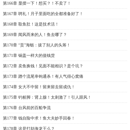
第166章 显摆一下！想买？！不卖了！
第167章 聘礼！月子里面吃的全都准备好了！
第168章 取鱼肚！这是技术活！
第169章 闻风而来的人！鱼去哪了？
第170章 “贡”海蛎：拔了别人的头筹！
第171章 锅盖一样大的值钱货
第172章 卖鱼换钱！见面不能相识？是个坑？
第173章 蹭个流尾串钩通杀！有人气得心窝痛
第174章 女大不中留！留来留去留成仇！
第175章 钓桩脚：肾上腺！太刺激了！引人跟风！
第176章 台风前的百船争流
第177章 钱自险中求！鱼大夫妙手回春！
第178章 这是打劫海龙王么？