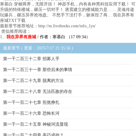
寒慕白 穿梭两界，无限开挂！ 神器手机，内有各种黑科技应用下载！ 可
升级的特殊楼城，碾压一切对手！ 唐震建立的楼城能力是…… 灵魂传递
玩爆兵，碾压异界抢地盘。 不愁手下没打手，躯体毁了再… 我在异界有
座城TXT下载
最新章节推荐地址：http://m.livobooks.com/info_1ys/
类似推荐阅读：
1、
我在异界有座城
/ 作者：寒慕白 （17 09:34）
最新章节 ( 更新：2025/7/17 21:35:56 )
第一千二百三十二章 招募人手
第一千二百三十一章 那些后来的事情
第一千二百二十九章 脱离的方法
第一千二百二十八章 无法匹敌的存在
第一千一百二十七章 煎熬挣扎
第一千一百二十六章 恐怖长河
第一千一百二十五章 神秘河流显现
第一千一百二十四章 弄巧成拙？