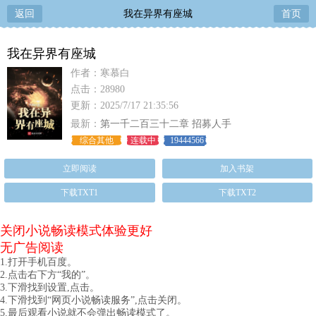
返回
我在异界有座城
首页
我在异界有座城
作者：寒慕白
点击：28980
更新：2025/7/17 21:35:56
最新：
第一千二百三十二章 招募人手
综合其他
连载中
19444566
立即阅读
加入书架
下载TXT1
下载TXT2
关闭小说畅读模式体验更好
无广告阅读
1.打开手机百度。
2.点击右下方“我的”。
3.下滑找到设置,点击。
4.下滑找到“网页小说畅读服务”,点击关闭。
5.最后观看小说就不会弹出畅读模式了。