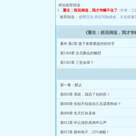
类似推荐阅读：
1、
重生：校花倒追，我才华瞒不住了
/ 作者：三两
推荐阅读：
权野沉沦
癌症写歌续命，天后前妻
《重生：校花倒追，我才华
番外 第2章 接下来将要面对的对手
第1364章 全员聚会的畅想
第1361章 三堂会审？
第一卷：默认
第003章 系统，我信了你的邪！
第006章 你知不知道自己在谋害狗命？
第009章 先天打灰圣体
第012章 毕云涛的弟弟毕云声
第015章 新科电子，25%涨幅！