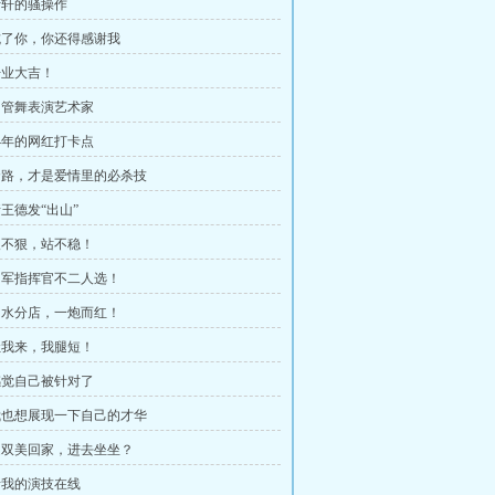
 叶轩的骚操作
 坑了你，你还得感谢我
 开业大吉！
 钢管舞表演艺术家
04年的网红打卡点
 套路，才是爱情里的必杀技
请王德发“出山”
 人不狠，站不稳！
 网军指挥官不二人选！
 白水分店，一炮而红！
 让我来，我腿短！
 感觉自己被针对了
 我也想展现一下自己的才华
 送双美回家，进去坐坐？
 赌我的演技在线