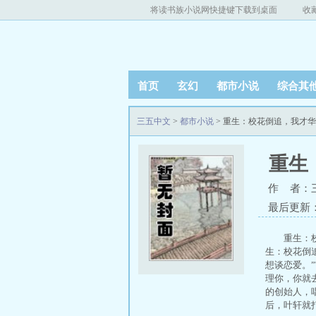
将读书族小说网快捷键下载到桌面
收
首页
玄幻
都市小说
综合其
三五中文
>
都市小说
> 重生：校花倒追，我才
重生
作 者：
最后更新：20
重生：
生：校花倒
想谈恋爱。”
理你，你就
的创始人，
后，叶轩就