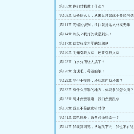
第105章 你们对我做了什么？
第108章 我长这么大，从未见过如此不要脸的
第111章 高端的谈判，往往就是这么朴实无华
第114章 刺头？我打的就是刺头！
第117章 默契程度为零的姐弟俩
第120章 明知引狼入室，还要引狼入室
第123章 白水分店让人搞了？
第126章 出现吧，霉运贴纸！
第129章 非但不投降，还胆敢向我还击？
第132章 有什么得罪的地方，你能拿我怎么滴？
第135章 阿才负责嘎嘎，我们负责乱杀
第138章 我真不是故意针对你
第141章 京电规矩：遛弯必须得牵手？
第144章 我就算困死，从这跳下去，我也不在