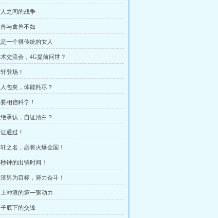
 女人之间的战争
 禽兽与禽兽不如
 我是一个很传统的女人
 学术交流会，4G提前问世？
 叶轩登场！
 三人包夹，体能耗尽？
 你要相信科学！
 拒绝承认，自证清白？
 验证通过！
 叶轩之名，必将火爆全国！
 15秒钟的出镜时间！
 以渣男为目标，努力奋斗！
 网上冲浪的第一驱动力
 桌子底下的交锋