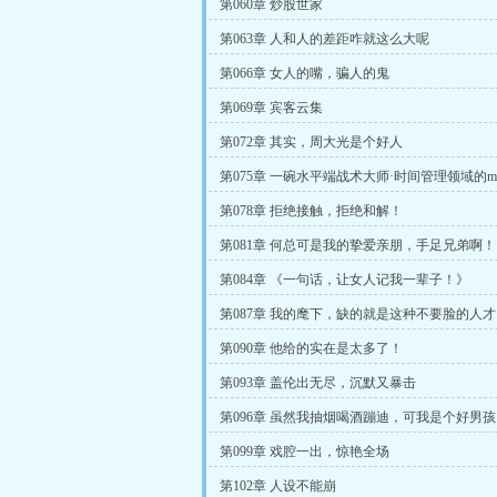
第060章 炒股世家
第063章 人和人的差距咋就这么大呢
第066章 女人的嘴，骗人的鬼
第069章 宾客云集
第072章 其实，周大光是个好人
第075章 一碗水平端战术大师·时间管理领域的mas
第078章 拒绝接触，拒绝和解！
第081章 何总可是我的挚爱亲朋，手足兄弟啊！
第084章 《一句话，让女人记我一辈子！》
第087章 我的麾下，缺的就是这种不要脸的人
第090章 他给的实在是太多了！
第093章 盖伦出无尽，沉默又暴击
第096章 虽然我抽烟喝酒蹦迪，可我是个好男孩
第099章 戏腔一出，惊艳全场
第102章 人设不能崩