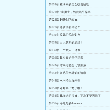
第018章 被抽晕的美女投资经理
第021章 5班勇士，随我踏平操场！
第024章 T0级别的存在
第027章 修罗场初体验？
第030章 校花的爱心甜点
第033章 出人意料的成绩！
第036章 三个女人一台戏
第039章 其实秦始皇还活着
第042章 结果可能会比较刺激
第045章 轻熟美女韩韵的请求
第048章 水木招生办来电
第051章 老叶家出龙了啊！
第054章 礼物送的很好，下次不要再送了
第057章 海龟哥的dream car