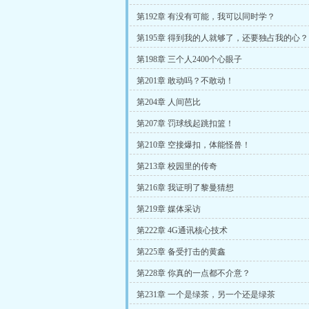
第192章 有没有可能，我可以同时学？
第195章 得到我的人就够了，还要独占我的心？
第198章 三个人2400个心眼子
第201章 敢动吗？不敢动！
第204章 人间芭比
第207章 罚球线起跳扣篮！
第210章 空接爆扣，体能怪兽！
第213章 校园里的传奇
第216章 我证明了黎曼猜想
第219章 媒体采访
第222章 4G通讯核心技术
第225章 备受打击的黄鑫
第228章 你真的一点都不介意？
第231章 一个是绿茶，另一个还是绿茶