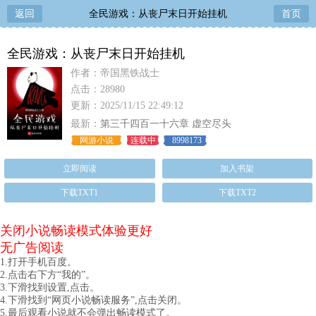
返回
全民游戏：从丧尸末日开始挂机
首页
全民游戏：从丧尸末日开始挂机
作者：帝国黑铁战士
点击：28980
更新：2025/11/15 22:49:12
最新：
第三千四百一十六章 虚空尽头
网游小说
连载中
8998173
立即阅读
加入书架
下载TXT1
下载TXT2
关闭小说畅读模式体验更好
无广告阅读
1.打开手机百度。
2.点击右下方“我的”。
3.下滑找到设置,点击。
4.下滑找到“网页小说畅读服务”,点击关闭。
5.最后观看小说就不会弹出畅读模式了。