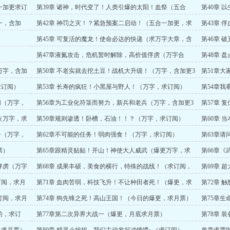
订阅）
（加更，求
一加更求订
第39章 诸神，时代变了！人类引爆的太阳！血祭（五合
第40章 
一）
阅）
一，含加
第42章 神罚之灾！？紧急预案二启动！（五合一加更，求
第43章 
订阅）
合一，求订
）
第45章 可复活的魔龙！使命必达的快递（求万字大章，含
第46章 
加更）
第47章液氮攻击，危机暂时解除，高价值俘虏（万字合
第48章 
一）
求订阅）
万字，含加
第50章 不老实就去挖土豆！战机大升级！（万字，含加更3
第51章
章）
求订阅）
第53章 长寿的疯狂！小黑屋与野人！（万字，求订阅）
第54章
字，求订阅
们（万字，
第56章为工业化符箓而努力，新兵和老兵（万字，含加更3
第57章 
章，求订阅）
求订阅）
（万字，求
第59章规则渗透！卧槽，石油！！？（万字，求订阅）
第60章 
（万字，求
子（万字，
第62章不可能的任务！弱肉强食！（万字，求订阅）
第63章
求月票）
票）
第65章跟精灵贴贴！开山！神使大人威武（爆更万字，求
第66章
订，求月票）
阅，求月票
俘虏（万字
第68章 成果丰硕，美食的横行，特殊的战线！（求订阅，
第69章 
求月票）
的，求月票
订阅，求月
第71章 血肉苦弱，科技飞升！不让种田者死！（爆更，求
第72章 
月票）
阅，求月票
订阅，求月
第74章 狗先锋之死！高山王国！（今日的爆更，求月票）
第75章
订阅）
的，求订
第77章第二次异界大战一（爆更，月底求月票）
第78章 
更求月票）