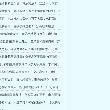
订阅）
以生命和鲜血为引，释放灾厄！（五合一，求订
俘虏女精灵！疯狂实验！展现主角价值的时刻（五
阅）
破五灾！炮火洗地大轰炸（万字大章，求订阅）
盘点和善后！直接横推过去！（万字含加更合一，
大家都感觉赚发啦！审讯女精灵（万字，求订阅）
我看到我们被吊树上死亡！魔精石和新梯恩梯（万
）
复仇之心！确认魔精石矿！神奇的狮鹫兽（万字，
当本想开荒基建种田的兔子发近乎海量的石油后！
订阅）
请问，神的血条有多厚？（加万字爆更，求订阅，
《武当科学制符试错大全》，立功心切！（求订
）
超大型精金矿！野人想留种，王也的野心（爆更
）
触怒神明的巨人，折价出售的装备！（1.2万求订
）
生命精华萃取修复液，倒卖军火的王子（求月票和
装备看不懂！人造精灵！神秘的巨像！（今天的爆