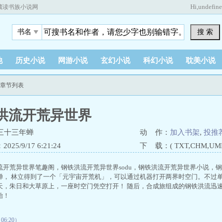
Hi,
undefin
藏读书族小说网
搜 索
书名
他
历史小说
网游小说
玄幻小说
科幻小说
耽美小说
新章节列表
洪流开荒异世界
三十三年蝉
动 作：
加入书架
,
投推
25/9/17 6:21:24
下 载：( TXT,CHM,UMD,
流开荒异世界笔趣阁，钢铁洪流开荒异世界sodu，钢铁洪流开荒异世界小说，
蝉， 林立得到了一个「元宇宙开荒机」，可以通过机器打开两界时空门。不过
天，朱日和大草原上，一座时空门凭空打开！ 随后，合成旅组成的钢铁洪流迅
始！
6:20）