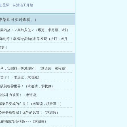
包
星际：从清洁工开始
书架即可实时查看。）
 模因污染！？高纬入侵？（爆更，求月票，求订
章炮弹刻符！幸福与烦恼的科学发现（求订，求月
爆更！
老同学，我部战士先发现的！（求追读，求收藏）
长笑了！（求追读，求收藏）
先遣队初临异世界！（求追读，求收藏）
综合战斗力被压！（求追读）
被感染后变成的亡灵？（求追读，求推荐！）
感染体分析数据！诡异的风雪！（求追读）
士的嘴角渐渐张扬~~~（求追读）