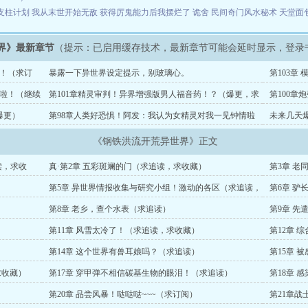
支柱计划
我从末世开始无敌
获得厉鬼能力后我摆烂了
诡舍
民间奇门风水秘术
天堂面
界》最新章节
（提示：已启用缓存技术，最新章节可能会延时显示，登录
境！（求订
暴露一下异世界设定提示，别玻璃心。
第103章
阅）
困啦！（继续
第101章精灵审判！异界增强版男人福音药！？（爆更，求
第100
月票和订阅）
票）
爆更）
第98章人类好恐惧！阿发：我认为女精灵对我一见钟情啦
未来几天
（爆更求月票）
《钢铁洪流开荒异世界》正文
读，求收
真·第2章 五彩斑斓的门（求追读，求收藏）
第3章 
第5章 异世界情报收集与研究小组！激动的各区（求追读，
第6章 驴
求推荐）
第8章 老乡，查个水表（求追读）
第9章 
第11章 风雪太冷了！（求追读，求收藏）
第12章 
第14章 这个世界有兽耳娘吗？（求追读）
第15章 
求收藏）
第17章 穿甲弹不相信碳基生物的眼泪！（求追读）
第18章 
第20章 品尝风暴！哒哒哒~~~（求订阅）
第21章战