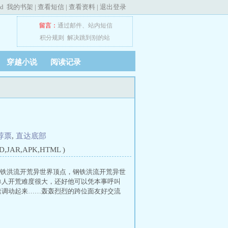
ed
我的书架
|
查看短信
|
查看资料
|
退出登录
留言：
通过邮件
、
站内短信
积分规则
解决跳到别的站
穿越小说
阅读记录
荐票
,
直达底部
JAR,APK,HTML )
钢铁洪流开荒异世界顶点，钢铁洪流开荒异世
单人开荒难度很大，还好他可以凭本事呼叫
速调动起来……轰轰烈烈的跨位面友好交流