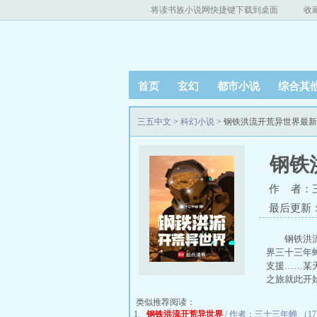
将读书族小说网快捷键下载到桌面
收
首页
玄幻
都市小说
综合其
三五中文
>
科幻小说
> 钢铁洪流开荒异世界最
钢铁
作 者：
最后更新：20
钢铁洪
界三十三年
支援……某
之旅就此开
类似推荐阅读：
1、
钢铁洪流开荒异世界
/ 作者：三十三年蝉 （17 0