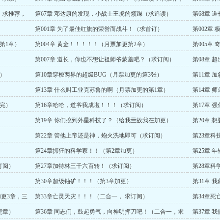
求票）
，求推荐，
第67章 邓达康的发现，小战士王虎的烦躁（求追读）
第68章 
第001章 为了最佳红旗的荣誉而战斗！（求首订）
第002章
第1章）
第004章 黄金！！！！！（月票加更第2章）
第005章
章）
第007章 道长，你也不想让祖师爷蒙羞吧？（求订阅）
第08章 
章）
第10章穿梭两界的超级BUG（月票加更的第3张）
第11章 
第13章 什么叫工业克苏鲁的啊（月票加更的第1章）
第14章 
补完）
第16章哈哈，道爷我成啦！！！（求订阅）
第17章 
第19章 你们挖到外星科技了？（给我亖故我在加更）
第20章 
第22章 管他上帝还是神，炮火洗地即可（求订阅）
第23章科
第24章抓狂的科学家！！（第2章加更）
第25章 
订阅）
第27章加特林三千六百转！（求订阅）
第28章科
第30章超级铀矿！！！（第3章加更）
第31章 
更3章，三
第33章亡灵天灾！！！（二合一， 求订阅）
第34章
一加更章）
更章）
第36章 同志们，鼓起勇气，向神明挥刀吧！（二合一，求
第37章 