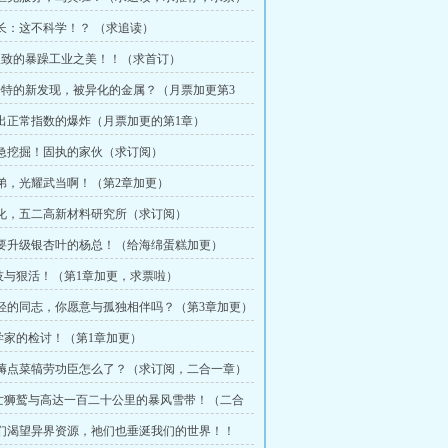
道长：这不科学！？ （求追读）
 极致的暴躁工业之美！！（求首订）
 奇特的新发现，被异化的金属？（月票加更第3
超出正常指数的爆炸（月票加更的第1章）
加急挖掘！固执的家伙（求订阅）
师弟，光耀武当啊！（第2章加更）
强化，五二高新材料研究所（求订阅）
想要升级银杏叶的杨总！（给海绵蛋糕加更）
技与狠活！（第1章加更，求票啦）
年轻的同志，你愿意与孤独相伴吗？（第3章加更）
学家的检讨！（第1章加更）
我薅点菜犒劳功臣怎么了？（求订阅，二合一章）
死亡狮鹫与高达一百二十公里的暴风雪带！（二合
我们渴望异界资源，祂们也垂涎我们的世界！！