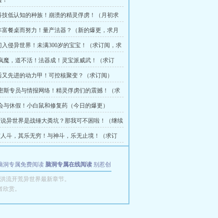
啦！
高科技低认知的种族！崩溃的精灵俘虏！（月初求
为丰富餐桌而努力！量产法器？（新的爆更，求月
门入侵异世界！未满300岁的宝宝！（求订阅，求
不疯魔，道不活！法器成！灵宝派威武！（求订
落后又先进的动力甲！可控核聚变？（求订阅）
史密斯专员与情报网络！精灵俘虏们的震撼！（求
大会与休假！小白鼠和修复药（今日的爆更）
 恁说异世界是战锤大粪坑？那我可不困啦！（继续
票）
 与人斗，其乐无穷！与神斗，乐无止境！（求订
脑洞专属免费阅读
脑洞专属在线阅读
别惹创
洪流开荒异世界最新章节。
者欣赏。