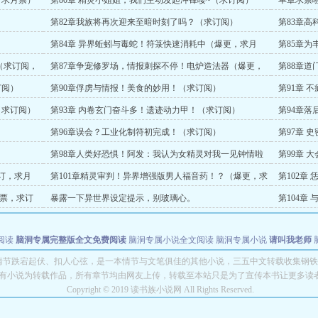
，求月票）
第80章 精灵小姐姐，我们主动发起冲锋喽~（求订阅）
单章求票
第82章我族将再次迎来至暗时刻了吗？（求订阅）
第83章
月票啦！）
第84章 异界蚯蚓与毒蛇！符箓快速消耗中（爆更，求月
第85章
票）
票啊）
（求订阅，
第87章争宠修罗场，情报刺探不停！电炉造法器（爆更，
第88章道
求月票）
票）
订阅）
第90章俘虏与情报！美食的妙用！（求订阅）
第91章 
阅）
（求订阅）
第93章 内卷玄门奋斗多！遗迹动力甲！（求订阅）
第94章
）
第96章误会？工业化制符初完成！（求订阅）
第97章 
订阅）
第98章人类好恐惧！阿发：我认为女精灵对我一见钟情啦
第99章 
（爆更求月票）
订，求月
第101章精灵审判！异界增强版男人福音药！？（爆更，求
第102章
月票和订阅）
爆更，求月
月票，求订
暴露一下异世界设定提示，别玻璃心。
第104章
阅）
阅读
脑洞专属完整版全文免费阅读
脑洞专属小说全文阅读
脑洞专属小说
请叫我老师
世者
穿书第一天就结婚小说全文阅读
情节跌宕起伏、扣人心弦，是一本情节与文笔俱佳的其他小说，三五中文转载收集钢铁
有小说为转载作品，所有章节均由网友上传，转载至本站只是为了宣传本书让更多读
Copyright © 2019 读书族小说网 All Rights Reserved.