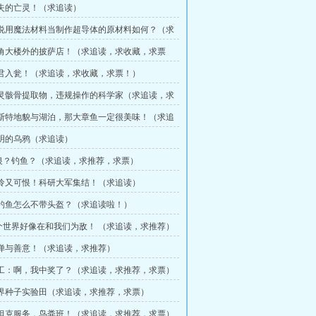
消失的亡灵！（求追读）
你说用魔法材料当制作超导体的原材料如何？（求
八角大楼外的披萨店！（求追读，求收藏，求票
等君入瓮！（求追读，求收藏，求票！）
亡灵骸骨提取物，违规操作的科学家（求追读，求
喀斯特地貌与湖泊，那大章鱼一定很美味！（求追
聪明的乌鸦（求追读）
秘银？钓鱼？（求追读，求推荐，求票）
可怜又可恨！科研大军集结！（求追读）
你钓鱼怎么不带头盔？（求追读啦！）
个世界好像在和我们为敌！ （求追读，求推荐）
忌惮与善意！（求追读，求推荐）
矿工：啊，我中奖了？（求追读，求推荐，求票）
异界种子实验田（求追读，求推荐，求票）
开坦克服务，鸟粪班！（求追读，求推荐，求票）