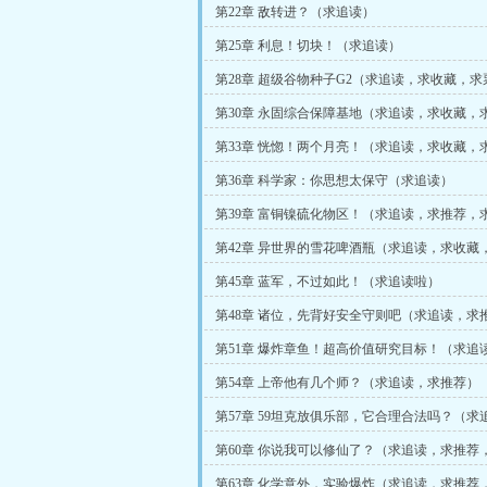
第22章 敌转进？（求追读）
第25章 利息！切块！（求追读）
第28章 超级谷物种子G2（求追读，求收藏，求
第30章 永固综合保障基地（求追读，求收藏，
第33章 恍惚！两个月亮！（求追读，求收藏，
第36章 科学家：你思想太保守（求追读）
第39章 富铜镍硫化物区！（求追读，求推荐，
第42章 异世界的雪花啤酒瓶（求追读，求收藏
第45章 蓝军，不过如此！（求追读啦）
第48章 诸位，先背好安全守则吧（求追读，求
藏）
第51章 爆炸章鱼！超高价值研究目标！（求追
啦！）
第54章 上帝他有几个师？（求追读，求推荐）
第57章 59坦克放俱乐部，它合理合法吗？（求
第60章 你说我可以修仙了？（求追读，求推荐
第63章 化学意外，实验爆炸（求追读，求推荐