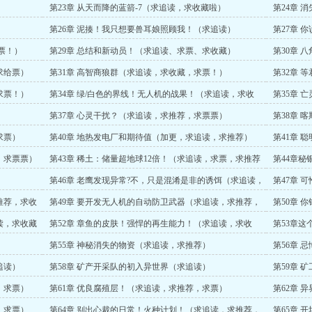
第23章 从天而降的蓝箭-7（求追读，求收藏啦）
第24章 
第26章 泥揍！我只想要兽耳娘照顾我！（求追读）
第27章 
追读）
票！）
第29章 总结和新动员！（求追读、求票、求收藏）
第30章 
票！）
求给票）
第31章 高智商狼群（求追读，求收藏，求票！）
第32章 
求票！）
第34章 绿/白色的界线！无人机的战果！（求追读，求收
第35章 
藏，求票！）
收藏）
第37章 心灵干扰？（求追读，求推荐，求票票）
第38章 
读，求票）
求票）
第40章 地热发电厂和期待值（加更，求追读，求推荐）
第41章 
，求票票）
第43章 稀土：储量超地球12倍！（求追读，求票，求推荐
第44章
和收藏啦）
第46章 老鹰发现异常?不，只是混淆是非的诱饵（求追读，
第47章 
求推荐，求票）
推荐，求收
第49章 要开发无人机的自动防卫武器（求追读，求推荐，
第50章 
求收藏）
读，求收藏
第52章 章鱼的皮肤！强悍的再生能力！（求追读，求收
第53章这
藏）
第55章 神秘消失的物资（求追读，求推荐）
第56章 
追读）
第58章 矿产开采队的初入异世界（求追读）
第59章 
，求票）
第61章 优良腐殖层！（求追读，求推荐，求票）
第62章 
，求票）
第64章 别出心裁的日常！火种计划！（求追读，求推荐，
第65章 