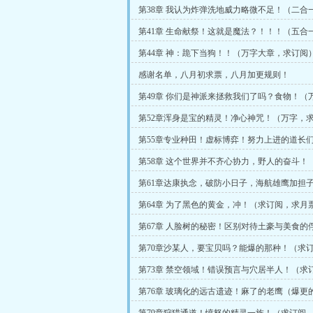
第38章 我认为炸弹洗地威力略微不足！（二合
阅）
第41章 生命献祭！这就是魔法？！！！（五合
更，求订阅）
第44章 神：跪下当狗！！（万字大章，求订阅
感谢名单，八月初求票，八月加更规则！
第49章 你们是神派来拯救我们了吗？食物！（
更三章）
第52章浑身是宝的精灵！净心神咒！（万字，
第55章专业种田！虚标博弈！努力上进的道长
求订阅）
第58章 这个世界并不齐心协力，野人的奋斗！
订阅）
第61章达康执念，破防小日子，海航雄鹰加担
含加更，求订阅）
第64章 为了黑色的黄金，冲！（求订阅，求月
第67章 人脸树的秘密！区别对待土豪与美食的
的爆更，求月票）
第70章沙某人，要宝贝吗？能爆的那种！（求
票）
第73章 禁空领域！错误预言与穴居半人！（求
票）
第76章 玻璃化的远古遗迹！麻了的老鹰（爆更
阅，求月票！）