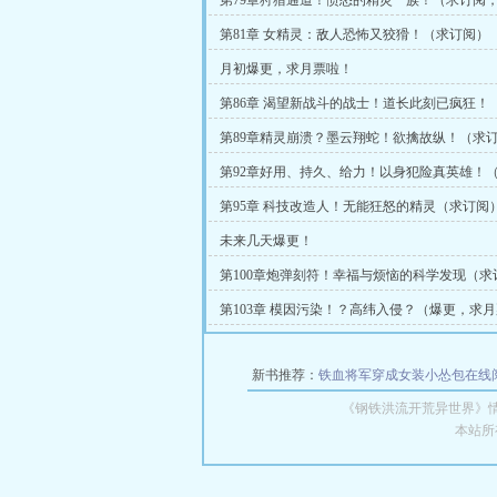
第79章狩猎通道！愤怒的精灵一族！（求订阅
第81章 女精灵：敌人恐怖又狡猾！（求订阅）
月初爆更，求月票啦！
第86章 渴望新战斗的战士！道长此刻已疯狂！
求月票）
第89章精灵崩溃？墨云翔蛇！欲擒故纵！（求
第92章好用、持久、给力！以身犯险真英雄！
第95章 科技改造人！无能狂怒的精灵（求订阅
未来几天爆更！
第100章炮弹刻符！幸福与烦恼的科学发现（求
票）
第103章 模因污染！？高纬入侵？（爆更，求
阅）
新书推荐：
铁血将军穿成女装小怂包在线
《钢铁洪流开荒异世界》
本站所