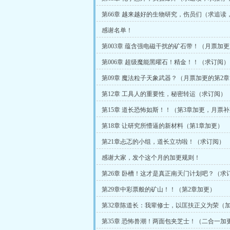
第66章 越来越好的生物研究，伤员们（求追读
求票）
感谢名单！
第003章 蕴含强电磁干扰的矿石带！（月票加更
第006章 超级魔能黑曜石！精金！！（求订阅）
第09章 魔法粒子天象武器？（月票加更的第2
第12章 工具人的重要性，秘密转运（求订阅）
第15章 道长恐怖如斯！！（第3章加更，月票
第18章 让研究所懵逼的新材料（第1章加更）
第21章忐忑的小组，道长立功啦！（求订阅）
感谢大家，发个这个月的加更规则！
第26章 卧槽！这才是真正南天门计划吧？（求
第29章中彩票般的矿山！！（第2章加更）
第32章陈道长：我辈修士，以匡扶正义为荣（加
合一）
第35章 恐怖兽潮！两面包夹芝士！（二合一加