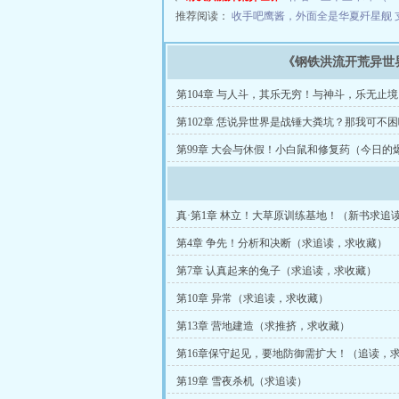
推荐阅读：
收手吧鹰酱，外面全是华夏歼星舰
《钢铁洪流开荒异世
第104章 与人斗，其乐无穷！与神斗，乐无止
阅）
第102章 恁说异世界是战锤大粪坑？那我可不
爆更，求月票）
第99章 大会与休假！小白鼠和修复药（今日的
真·第1章 林立！大草原训练基地！（新书求追
藏）
第4章 争先！分析和决断（求追读，求收藏）
第7章 认真起来的兔子（求追读，求收藏）
第10章 异常（求追读，求收藏）
第13章 营地建造（求推挤，求收藏）
第16章保守起见，要地防御需扩大！（追读，
第19章 雪夜杀机（求追读）