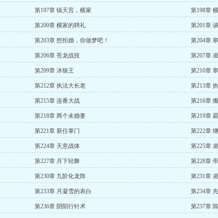
第197章 镇天宫，横家
第198章
第200章 横家的聘礼
第201章 
第203章 想拒婚，你做梦吧！
第204章 
第206章 苍龙战技
第207章 
第209章 冰狼王
第210章 
第212章 执法大长老
第213章 
第215章 连番大战
第216章
第218章 两个未婚妻
第219章
第221章 新任掌门
第222章
第224章 天意战体
第225章 
第227章 月下轻舞
第228章 
第230章 九阶化龙阵
第231章 
第233章 月凝雪的表白
第234章 
第236章 阴阳行针术
第237章