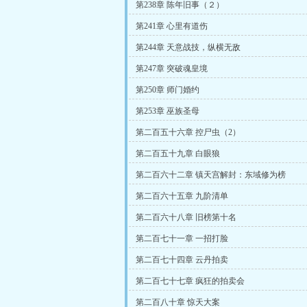
第238章 陈年旧事（２）
第241章 心里有道伤
第244章 天意战技，纵横无敌
第247章 突破魂皇境
第250章 师门婚约
第253章 巫族圣母
第二百五十六章 控尸虫（2）
第二百五十九章 白眼狼
第二百六十二章 镇天宫解封：东域修为榜
第二百六十五章 九阶清单
第二百六十八章 旧榜第十名
第二百七十一章 一招打脸
第二百七十四章 云丹拍卖
第二百七十七章 疯狂的拍卖会
第二百八十章 惊天大案