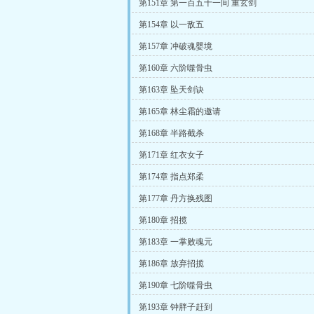
第151章 第一百五十一间 重玄剑
第154章 以一敌五
第157章 冲破魂婴境
第160章 六阶噬骨虫
第163章 坠天剑诀
第165章 林尘霜的邀请
第168章 半路截杀
第171章 红衣女子
第174章 指点郑柔
第177章 丹方换残图
第180章 招揽
第183章 一掌败魂元
第186章 放弃招揽
第190章 七阶噬骨虫
第193章 钟胖子赶到