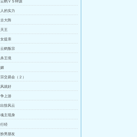
 谷云鹤ＶＳ钟源
 惊人的实力
上古大阵
坠天王
众女提亲
 谷云鹤叛宗
坑杀王境
献媚
 四宗交易会（２）
把风就好
力争上游
 剑出惊风云
 大魂主现身
逆行经
 假扮男朋友