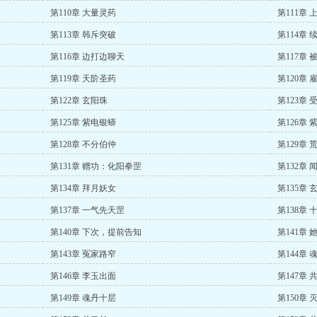
第110章 大量灵药
第111章 
第113章 韩斥突破
第114章 
第116章 边打边聊天
第117章 
第119章 天阶圣药
第120章 
第122章 玄阳珠
第123章 
第125章 紫电银蟒
第126章 
第128章 不分伯仲
第129章 
第131章 赠功：化阳拳罡
第132章 
第134章 拜月妖女
第135章 
第137章 一气先天罡
第138章 
第140章 下次，提前告知
第141章 
第143章 冤家路窄
第144章
第146章 李玉出面
第147章 
第149章 魂丹十层
第150章 