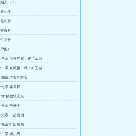
 未婚夫（２）
幻象心生
激化幻兽
上古夜神
封位女神
控尸虫1
十八章 虫爷在此，谁也放肆
十一章 东域第一城：封王城
十四章 坑爹的阵宝
七章 魂皇榜
章 秒败镇天东
三章 气丹阁
六章 一起喷酒
九章 打出屎来
二章 镇小宛