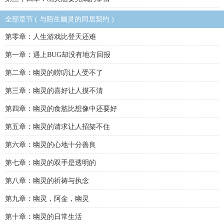
全部章节 ( 与陌生幽灵的同居契约 )
第零章：人生游戏比登天还难
第一章：遇上BUG却没有地方回报
第二章：幽灵的唠叨让人受不了
第三章：幽灵的喜好让人摸不清
第四章：幽灵的食慾比想像中还要好
第五章：幽灵的请求让人招架不住
第六章：幽灵的心地十分善良
第七章：幽灵的双手是透明的
第八章：幽灵的祈祷与执念
第九章：幽灵，阿金，幽灵
第十章：幽灵的日常生活