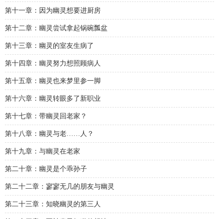
第十一章：因为幽灵想要进厨房
第十二章：幽灵尝试拿起锅碗瓢盆
第十三章：幽灵的室友生病了
第十四章：幽灵努力想照顾病人
第十五章：幽灵也来梦里参一脚
第十六章：幽灵转眼多了新职业
第十七章：带幽灵回老家？
第十八章：幽灵与老……人？
第十九章：与幽灵在老家
第二十章：幽灵是个乖孙子
第二十二章：寥寥无几的朋友与幽灵
第二十三章：知晓幽灵的第三人