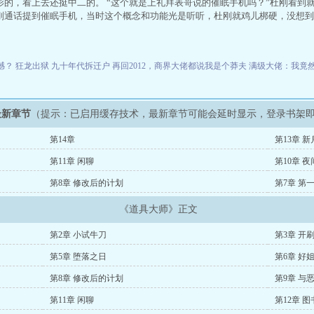
影的，看上去还挺中二的。 “这个就是上礼拜表哥说的催眠手机吗？”杜刚看到
刚通话提到催眠手机，当时这个概念和功能光是听听，杜刚就鸡儿梆硬，没想到
憾？
狂龙出狱
九十年代拆迁户
再回2012，商界大佬都说我是个莽夫
满级大佬：我竟
最新章节
（提示：已启用缓存技术，最新章节可能会延时显示，登录书架
第14章
第13章 
第11章 闲聊
第10章 
第8章 修改后的计划
第7章 第
《道具大师》正文
第2章 小试牛刀
第3章 开
第5章 堕落之日
第6章 好
第8章 修改后的计划
第9章 与
第11章 闲聊
第12章 