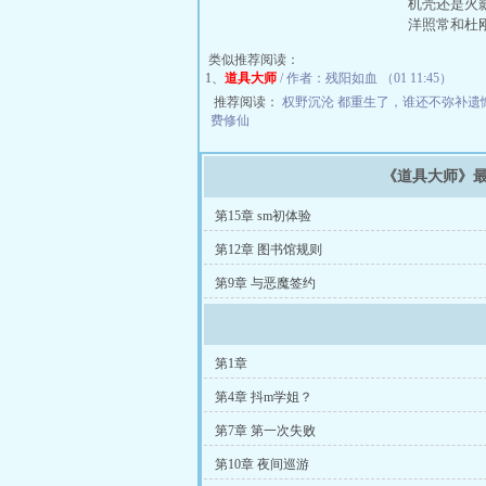
机壳还是火
洋照常和杜
类似推荐阅读：
1、
道具大师
/ 作者：残阳如血 （01 11:45）
推荐阅读：
权野沉沦
都重生了，谁还不弥补遗
费修仙
《道具大师》
第15章 sm初体验
第12章 图书馆规则
第9章 与恶魔签约
第1章
第4章 抖m学姐？
第7章 第一次失败
第10章 夜间巡游