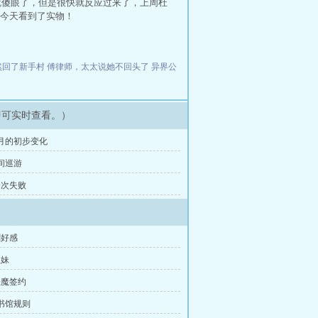
就傻眼了，但是很快就反应过来了，上周杜
今天看到了实物！
然回了新手村
傅律师，太太说她不回头了
异界公
即可实时查看。）
新月的初步变化
夜间巡游
一次失败
刷好感
姐妹
恶魔签约
图书馆规则