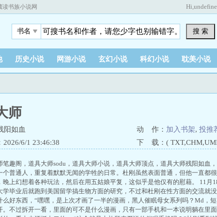
Hi,
undefin
藏读书族小说网
搜 索
书名
他
历史小说
网游小说
玄幻小说
科幻小说
耽美小说
大师
残阳如血
动 作：
加入书架
,
投推
26/6/1 23:46:38
下 载：( TXT,CHM,UMD,
师笔趣阁，道具大师sodu，道具大师小说，道具大师顶点，道具大师残阳如血
一个普通人，重复着默默无闻的学牲的日常。杜刚虽然表面普通，但他一直都很
，晚上幻想着各种玩法，然后在用五姑娘平复，这似乎是他仅有的慰藉。 11月
大学毕业后就跑到美国留学搞生物方面的研究，不过和杜刚在性方面的交流就没
什么好东西，“嘿嘿，是上次才画了一半的漫画，黑人催眠母女系列吗？Md，短
开。不过拆开一看，里面的可不是什么漫画，只有一部手机和一本说明躺在里面