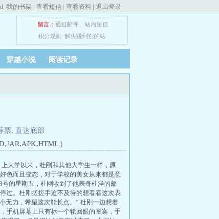
ed
我的书架
|
查看短信
|
查看资料
|
退出登录
留言：
通过邮件
、
站内短信
积分规则
解决跳到别的站
穿越小说
阅读记录
荐票
,
直达底部
JAR,APK,HTML )
， 上大学以来，杜刚和其他大学生一样，原
好色而且变态，对于学校的美女从来都是意
18号的星期五，杜刚收到了他表哥杜洋的邮
停过。杜刚搓搓手迫不及待的想看看这次表
小无力，希望这次能长点。” 杜刚一边想着
，手机屏幕上只有标一个轮回眼的图案，手