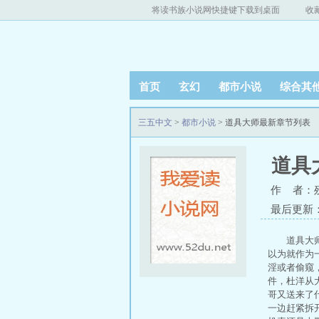
将读书族小说网快捷键下载到桌面
收
首页
玄幻
都市小说
综合其
三五中文
>
都市小说
> 道具大师最新章节列表
道具
作 者：
最后更新：20
道具大
以为就作为
淫或者偷窥
件，杜洋从
哥又送来了
一边赶紧拆