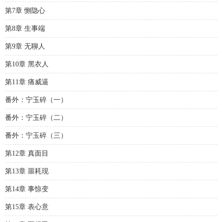
第7章 恻隐心
第8章 生事端
第9章 无聊人
第10章 黑衣人
第11章 痛威逼
番外：宁玉碎（一）
番外：宁玉碎（二）
番外：宁玉碎（三）
第12章 真面目
第13章 噩耗现
第14章 事惊变
第15章 表心意