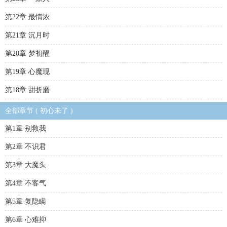
第22章 最情浓
第21章 沉月时
第20章 梦初醒
第19章 心魔现
第18章 甜折磨
全部章节 ( 初心未了 )
第1章 别救我
第2章 不识君
第3章 大魔头
第4章 不客气
第5章 复隐瞒
第6章 心难抑