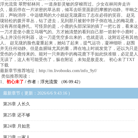
浮光流萤 翠野郁林间，一道身影灵敏的穿梭而过。少女在林间奔走许
久，最后停在一片浓密的草丛前，倾耳去听里面剧烈摩擦的动静。半晌之
后，声响消停，中远镖局的大小姐赵见珑露出了志在必得的笑容。 赵见
珑轻松的拨开草丛，钻了进去，见到那只被射中脖子倒在地上的梅花鹿，
没有再丝毫挣扎。可怪异的是，小鹿的头部深深的插了一把匕首，看来这
一刀才是使小鹿立马咽气的。方才她清楚的看到自己那一箭射中小鹿时，
头上并没任何利器，这一刀是凭空多出来的，也就是说，这附近还有其他
人。 赵见珑的脸色凝重起来，她站了起来，提气运功，凝神细听，赵围
并无任何动静。但是血腥味尤其的重，蹲在地上时就发觉了，还以为只是
受伤的小鹿传来的。能对一只奔跑中的梅花鹿下手如此快准狠，必定是人
无误了，这人有可能受伤了，躲在附近，未知是敌是友。 初心未了TXT
下载
最新章节推荐地址：http://m.livobooks.com/info_9yf/
类似推荐阅读：
1、
初心未了
/ 作者：浮光流萤 （06 09:42）
最新章节 ( 更新：2026/6/6 9:43:16 )
第26章 人长久
第25章 还不够
第24章 月如意
第23章 一家人