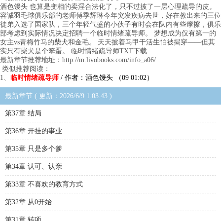
酒色馒头 也算是变相的卖淫合法化了，只不过披了一层心理疏导的皮。
容诚羽毛球俱乐部的老师傅季辉琳今年突发疾病去世，好在教出来的三位
徒弟入选了国家队，三个年轻气盛的小伙子有时会在队内有些摩擦，俱乐
部考虑到实际情况决定招聘一个临时情绪疏导师。 梦想成为仅有第一的
女主vs青梅竹马的柴犬和金毛。 天天披着马甲干活生怕被揭穿——但其
实只有柴犬是个笨蛋。 临时情绪疏导师TXT下载
最新章节推荐地址：http://m.livobooks.com/info_a06/
类似推荐阅读：
1、
临时情绪疏导师
/ 作者：酒色馒头 （09 01:02）
最新章节 ( 更新：2026/6/9 1:03:43 )
第37章 结局
第36章 开挂的事业
第35章 只是多个爹
第34章 认可、认亲
第33章 不喜欢的教育方式
第32章 从0开始
第31章 转项