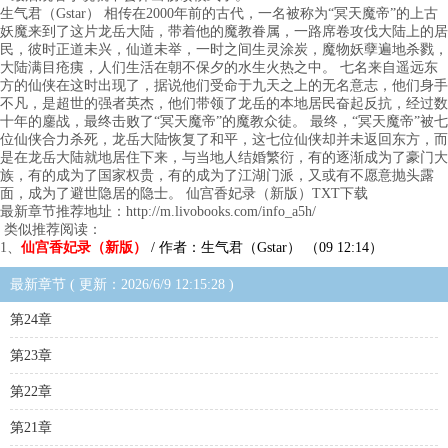
生气君（Gstar） 相传在2000年前的古代，一名被称为“冥天魔帝”的上古
妖魔来到了这片龙岳大陆，带着他的魔教眷属，一路席卷攻伐大陆上的居
民，彼时正道未兴，仙道未举，一时之间生灵涂炭，魔物妖孽遍地杀戮，
大陆满目疮痍，人们生活在朝不保夕的水生火热之中。 七名来自遥远东
方的仙侠在这时出现了，据说他们受命于九天之上的无名意志，他们身手
不凡，是超世的强者英杰，他们带领了龙岳的本地居民奋起反抗，经过数
十年的鏖战，最终击败了“冥天魔帝”的魔教众徒。 最终，“冥天魔帝”被七
位仙侠合力杀死，龙岳大陆恢复了和平，这七位仙侠却并未返回东方，而
是在龙岳大陆就地居住下来，与当地人结婚繁衍，有的逐渐成为了豪门大
族，有的成为了国家权贵，有的成为了江湖门派，又或有不愿意抛头露
面，成为了避世隐居的隐士。 仙宫香妃录（新版）TXT下载
最新章节推荐地址：http://m.livobooks.com/info_a5h/
类似推荐阅读：
1、
仙宫香妃录（新版）
/ 作者：生气君（Gstar） （09 12:14）
最新章节 ( 更新：2026/6/9 12:15:28 )
第24章
第23章
第22章
第21章