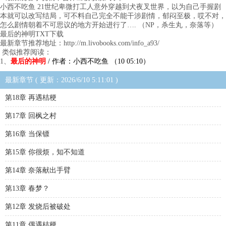
小西不吃鱼 21世纪卑微打工人意外穿越到犬夜叉世界，以为自己手握剧
本就可以改写结局，可不料自己完全不能干涉剧情，郁闷至极，哎不对，
怎么剧情朝着不可思议的地方开始进行了…. （NP，杀生丸，奈落等）
最后的神明TXT下载
最新章节推荐地址：http://m.livobooks.com/info_a93/
类似推荐阅读：
1、
最后的神明
/ 作者：小西不吃鱼 （10 05:10）
最新章节 ( 更新：2026/6/10 5:11:01 )
第18章 再遇桔梗
第17章 回枫之村
第16章 当保镖
第15章 你很烦，知不知道
第14章 奈落献出手臂
第13章 春梦？
第12章 发烧后被破处
第11章 偶遇桔梗