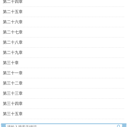
第二十四章
第二十五章
第二十六章
第二十七章
第二十八章
第二十九章
第三十章
第三十一章
第三十二章
第三十三章
第三十四章
第三十五章