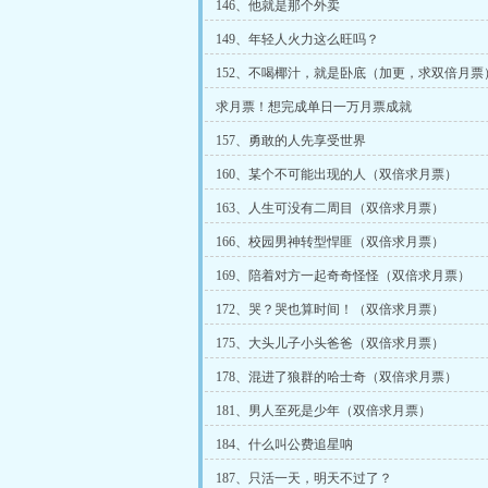
146、他就是那个外卖
149、年轻人火力这么旺吗？
152、不喝椰汁，就是卧底（加更，求双倍月票
求月票！想完成单日一万月票成就
157、勇敢的人先享受世界
160、某个不可能出现的人（双倍求月票）
163、人生可没有二周目（双倍求月票）
166、校园男神转型悍匪（双倍求月票）
169、陪着对方一起奇奇怪怪（双倍求月票）
172、哭？哭也算时间！（双倍求月票）
175、大头儿子小头爸爸（双倍求月票）
178、混进了狼群的哈士奇（双倍求月票）
181、男人至死是少年（双倍求月票）
184、什么叫公费追星呐
187、只活一天，明天不过了？