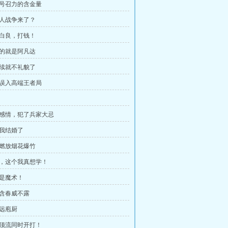
房号召力的含金量
理人战争来了？
，白良，打钱！
要的就是阿凡达
继续就不礼貌了
鸟误入高端王者局
用感情，犯了兵家大忌
亏我结婚了
止燃放烟花爆竹
练，这个我真想学！
才是魔术！
面含春威不露
子远庖厨
大顶流同时开打！