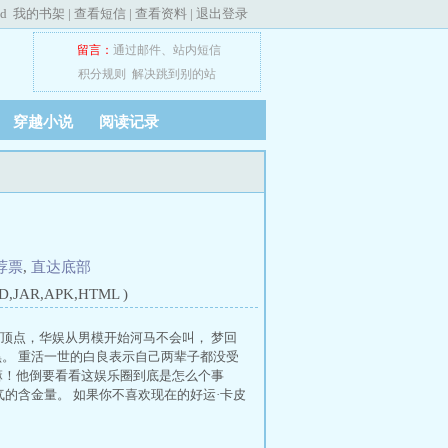
ed
我的书架
|
查看短信
|
查看资料
|
退出登录
留言：
通过邮件
、
站内短信
积分规则
解决跳到别的站
穿越小说
阅读记录
荐票
,
直达底部
JAR,APK,HTML )
始顶点，华娱从男模开始河马不会叫， 梦回
黑。 重活一世的白良表示自己两辈子都没受
嘛！他倒要看看这娱乐圈到底是怎么个事
气的含金量。 如果你不喜欢现在的好运·卡皮