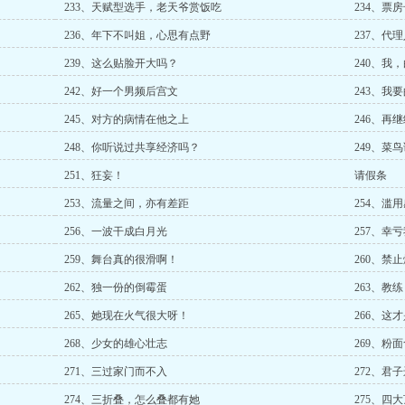
233、天赋型选手，老天爷赏饭吃
234、票
236、年下不叫姐，心思有点野
237、代
239、这么贴脸开大吗？
240、我
242、好一个男频后宫文
243、我
245、对方的病情在他之上
246、再
248、你听说过共享经济吗？
249、菜
251、狂妄！
请假条
253、流量之间，亦有差距
254、滥
256、一波干成白月光
257、幸
259、舞台真的很滑啊！
260、禁
262、独一份的倒霉蛋
263、教
265、她现在火气很大呀！
266、这
268、少女的雄心壮志
269、粉
271、三过家门而不入
272、君
274、三折叠，怎么叠都有她
275、四