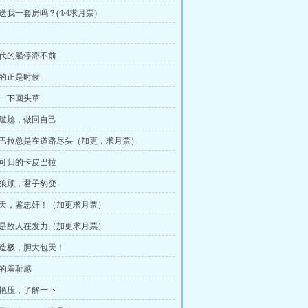
送我一套房吗？(4/4求月票)
。
时代的船停滞不前
来的正是时候
吃一下回头草
扫尴尬，做回自己
皮巴拉总是在道路尽头（加更，求月票）
家可归的卡皮巴拉
视狼顾，君子豹变
苍天，鉴忠奸！（加更求月票）
来是故人在发力（加更求月票）
峰造极，胆大包天！
烈的羞耻感
下艳压，了解一下