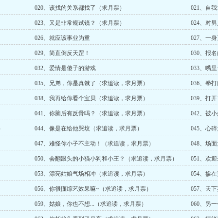
020、该找的关系都找了（求月票）
021、自
023、又是非常规试镜？（求月票）
024、对
026、就应该事业为重
027、一
029、简直倒反天罡！
030、报
032、爱情是傻子的游戏
033、嘴
035、兄弟，你是真饿了（求追读，求月票）
036、拳
038、我再给你看个宝贝（求追读，求月票）
039、打
041、你脑后有反骨吗？（求追读，求月票）
042、被
）
044、像是在给他哭坟（求追读，求月票）
045、心
047、难怪你小子不主动！（求追读，求月票）
048、场
050、会翻跟头的小猫小狗和小王？（求追读，求月票）
051、欢
053、漂亮姑娘气场相冲（求追读，求月票）
054、掺
056、你很懂综艺效果嘛~（求追读，求月票）
057、天
059、姑娘，你也不想...（求追读，求月票）
060、另