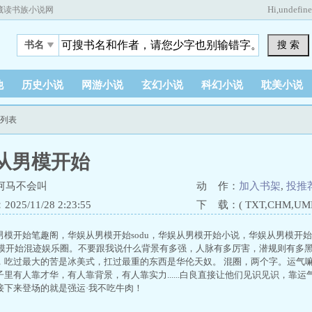
Hi,
undefin
藏读书族小说网
搜 索
书名
他
历史小说
网游小说
玄幻小说
科幻小说
耽美小说
节列表
从男模开始
河马不会叫
动 作：
加入书架
,
投推
25/11/28 2:23:55
下 载：( TXT,CHM,UMD,
男模开始笔趣阁，华娱从男模开始sodu，华娱从男模开始小说，华娱从男模开
从男模开始混迹娱乐圈。不要跟我说什么背景有多强，人脉有多厉害，潜规则有多
，吃过最大的苦是冰美式，扛过最重的东西是华伦天奴。 混圈，两个字。运气
里有人靠才华，有人靠背景，有人靠实力......白良直接让他们见识见识，靠运
接下来登场的就是强运·我不吃牛肉！