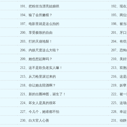
191、把粉丝当漂亮姑娘哄
192、现
194、输了会所嫩模？
195、两
197、电影里就是这么拍的
198、被
200、享受极致的自由
201、牙
203、打的天崩地裂！
204、有
206、内娱尺度这么大啦？
207、恐
209、她也想起舞吗？
210、美
212、这不是欺负老实人嘛！
213、双
215、从刀枪里滚过来的
216、这
218、你让她去陪酒啊？
219、妖
221、新的出圈神图，诞生了！
222、被
224、坏女人是真的很坏
225、这
227、今儿个，她谁都不怕
228、幸
230、白大官人心善
231、动