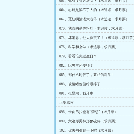
061、你有没有讨厌我？（求追读，求月票）
064、心跳是骗不了人的（求追读，求月票）
067、冤枉啊清汤大老爷（求追读，求月票）
070、我真的是你粉丝（求追读，求月票）
073、坏消息，他太负责了！（求追读，求月票
076、科学和玄学（求追读，求月票）
079、看看谁先过生日？
082、比男主还要帅？
085、都什么时代了，要相信科学！
088、被情绪价值给喂撑了
091、张显宗，我牙疼
上架感言
096、卡皮巴拉也有“禁忌”（求月票）
099、六边形男神形象破碎（求月票）
102、你去勾引她一下吧（求月票）