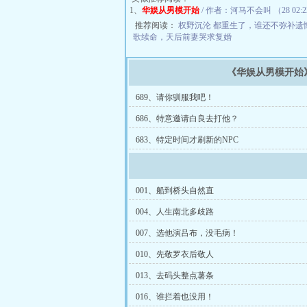
1、
华娱从男模开始
/ 作者：河马不会叫 （28 02:
推荐阅读：
权野沉沦
都重生了，谁还不弥补遗
歌续命，天后前妻哭求复婚
《华娱从男模开始
689、请你驯服我吧！
686、特意邀请白良去打他？
683、特定时间才刷新的NPC
001、船到桥头自然直
004、人生南北多歧路
007、选他演吕布，没毛病！
010、先敬罗衣后敬人
013、去码头整点薯条
016、谁拦着也没用！