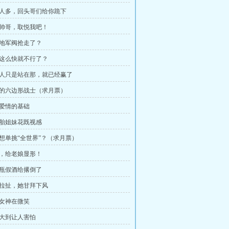
在人多，回头哥们给你跪下
位帅哥，取悦我吧！
当地军阀抢走了？
口这么快就不行了？
些人只是站在那，就已经赢了
怖的六边形战士（求月票）
好爱情的基础
胞胎姐妹花既视感
是想单挑“全世界”？（求月票）
孽，给老娘显形！
一瓶假酒给撂倒了
场拉扯，她甘拜下风
运女神在微笑
静大到让人害怕