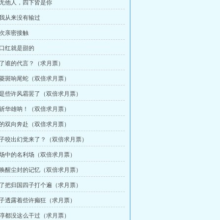
目无他人，四下皆是你
为我从来没有输过
一次亲密接触
的口红就是甜的
胡了谁的代言？（求月票）
部菱斑响尾蛇（双倍求月票）
过是些许风霜罢了（双倍求月票）
酒斩华雄呐！（双倍求月票）
纯的双向奔赴（双倍求月票）
蚊子咬出幻觉来了？（双倍求月票）
利场中的名利场（双倍求月票）
始唤醒尘封的记忆（双倍求月票）
不了把归国四子打个遍（求月票）
场子透露着些许癫狂（求月票）
正淳都没这么干过（求月票）