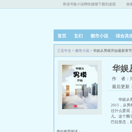
将读书族小说网快捷键下载到桌面
收
首页
玄幻
都市小说
综合其
三五中文
>
都市小说
> 华娱从男模开始最新章
华娱
作 者：
最后更新：20
华娱从
2015，
过什么委屈
儿。这个圈子
巴拉形态，
类似推荐阅读：