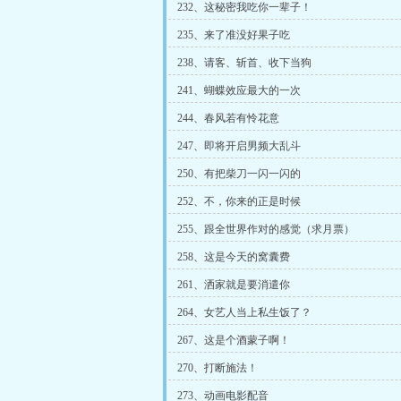
232、这秘密我吃你一辈子！
235、来了准没好果子吃
238、请客、斩首、收下当狗
241、蝴蝶效应最大的一次
244、春风若有怜花意
247、即将开启男频大乱斗
250、有把柴刀一闪一闪的
252、不，你来的正是时候
255、跟全世界作对的感觉（求月票）
258、这是今天的窝囊费
261、洒家就是要消遣你
264、女艺人当上私生饭了？
267、这是个酒蒙子啊！
270、打断施法！
273、动画电影配音