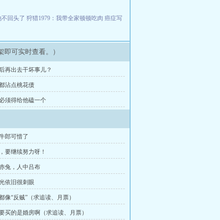
她不回头了
狩猎1979：我带全家顿顿吃肉
癌症写
架即可实时查看。）
睡后再出去干坏事儿？
少都沾点桃花债
仙必须得给他磕一个
当牛郎可惜了
娘，要继续努力呀！
中赤兔，人中吕布
阳光依旧很刺眼
谁都像“反贼”（求追读、月票）
说要买的是婚房啊（求追读、月票）