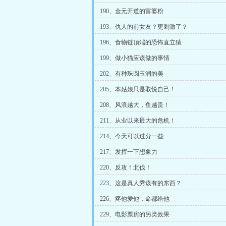
190、金元开道的富婆粉
193、仇人的前女友？更刺激了？
196、食物链顶端的恐怖直立猿
199、做小猫应该做的事情
202、有种珠圆玉润的美
205、本姑娘只是取悦自己！
208、风浪越大，鱼越贵！
211、从业以来最大的危机！
214、今天可以过分一些
217、发挥一下想象力
220、反攻！北伐！
223、这是真人秀该有的东西？
226、疼他爱他，命都给他
229、电影票房的另类效果