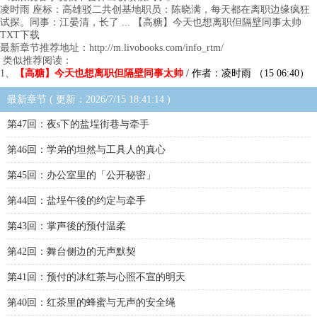
凌时雨 座标：高雄驳二共创基地职员：陈晓满，每天都在离职边缘疯狂
试探。同事：江晏清，长了 ... 【高糖】今天也想离职但隔壁同事太帅
TXT下载
最新章节推荐地址：http://m.livobooks.com/info_rtm/
类似推荐阅读：
1、
【高糖】今天也想离职但隔壁同事太帅
/ 作者：凌时雨 （15 06:40）
最新章节 ( 更新：2026/7/15 18:41:14 )
第47回：夜s下的盐埕街巷与牵手
第46回：学弟的坦然与工具人的真心
第45回：办公室里的「公开秘密」
第44回：盐埕午後的约定与牵手
第43回：掌声後的预付温柔
第42回：舞台侧边的无声默契
第41回：预付的冰红茶与心照不宣的明天
第40回：红茶里的蜂蜜与无声的安全绳