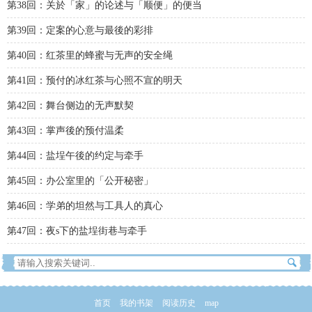
第38回：关於「家」的论述与「顺便」的便当
第39回：定案的心意与最後的彩排
第40回：红茶里的蜂蜜与无声的安全绳
第41回：预付的冰红茶与心照不宣的明天
第42回：舞台侧边的无声默契
第43回：掌声後的预付温柔
第44回：盐埕午後的约定与牵手
第45回：办公室里的「公开秘密」
第46回：学弟的坦然与工具人的真心
第47回：夜s下的盐埕街巷与牵手
首页
我的书架
阅读历史
map