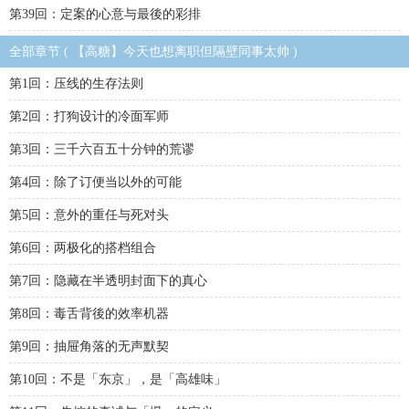
第39回：定案的心意与最後的彩排
全部章节 ( 【高糖】今天也想离职但隔壁同事太帅 )
第1回：压线的生存法则
第2回：打狗设计的冷面军师
第3回：三千六百五十分钟的荒谬
第4回：除了订便当以外的可能
第5回：意外的重任与死对头
第6回：两极化的搭档组合
第7回：隐藏在半透明封面下的真心
第8回：毒舌背後的效率机器
第9回：抽屉角落的无声默契
第10回：不是「东京」，是「高雄味」