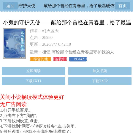
返回
小鬼的守护天使——献给那个曾经在青春里，给了最温暖依靠的人
首页
小鬼的守护天使——献给那个曾经在青春里，给了最温
暖依靠的人
作者：幻灭蓝天
点击：28980
更新：2026/7/7 6:42:10
最新：
後记 写给那个曾经在青春里守护我的人
综合其他
连载中
193142
立即阅读
加入书架
下载TXT1
下载TXT2
关闭小说畅读模式体验更好
无广告阅读
1.打开手机百度。
2.点击右下方“我的”。
3.下滑找到设置,点击。
4.下滑找到“网页小说畅读服务”,点击关闭。
5.最后观看小说就不会弹出畅读模式了。