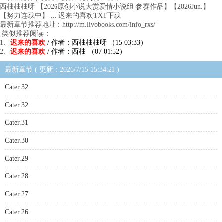
西柚柚柚呀 【2026原创小说大赏爱情小说组 参赛作品】【2026Jun.】
【努力连载中】 ... 迟来的喜欢TXT下载
最新章节推荐地址：http://m.livobooks.com/info_rxs/
类似推荐阅读：
1、
迟来的喜欢
/ 作者：西柚柚柚呀 （15 03:33）
2、
迟来的喜欢
/ 作者：西柚 （07 01:52）
最新章节 ( 更新：2026/7/15 15:34:21 )
Cater.32
Cater.32
Cater.31
Cater.30
Cater.29
Cater.28
Cater.27
Cater.26